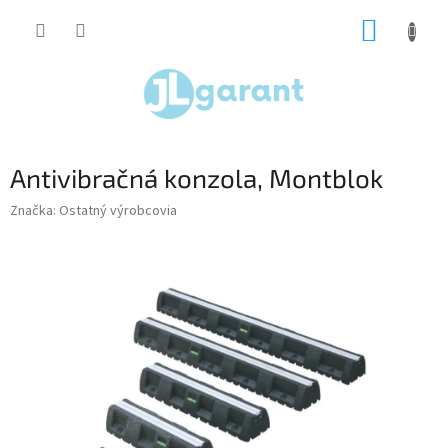
Prejsť
NÁKUP
na
obsah
KOŠÍK
Antivibračná konzola, Montblok
Značka:
Ostatný výrobcovia