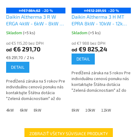
od
od
€7 864,62
–20 %
€12 281,55
–20 %
Daikin Altherma 3 R W
Daikin Altherma 3 H MT
ERGA 4kW - 6kW - 8kW +
EPRA 8kW - 10kW - 12kW
hydrobox
+ hydrobox
Skladom
(>5 ks)
Skladom
(>5 ks)
od €5 115,20 bez DPH
od €7 988 bez DPH
€6 291,70
€9 825,24
od
od
Jednotková
€6 291,70 / 2 ks
DETAIL
cena:
DETAIL
Predĺžená záruka na 5 rokov Pre
individuálnu cenovú ponuku nás
Predĺžená záruka na 5 rokov Pre
kontaktujte Štátna dotácia
individuálnu cenovú ponuku nás
"Zelená domácnostiam" až do
kontaktujte Štátna dotácia
4370€
"Zelená domácnostiam" až do
4370€
4kW
6kW
8kW
8kW
10kW
12kW
ZOBRAZIŤ VŠETKY SÚVISIACE PRODUKTY