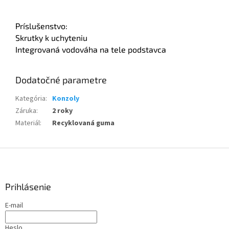
Príslušenstvo:
Skrutky k uchyteniu
Integrovaná vodováha na tele podstavca
Dodatočné parametre
Kategória
:
Konzoly
Záruka
:
2 roky
Materiál
:
Recyklovaná guma
Z
á
p
ä
Prihlásenie
t
E-mail
i
e
Heslo