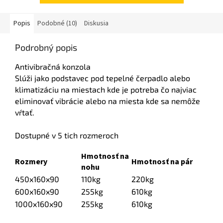
Popis
Podobné (10)
Diskusia
Podrobný popis
Antivibračná konzola
Slúži jako podstavec pod tepelné čerpadlo alebo
klimatizáciu na miestach kde je potreba čo najviac
eliminovať vibrácie alebo na miesta kde sa nemôže
vŕtať.
Dostupné v 5 tich rozmeroch
Hmotnosť na
Rozmery
Hmotnosť na pár
nohu
450x160x90
110kg
220kg
600x160x90
255kg
610kg
1000x160x90
255kg
610kg