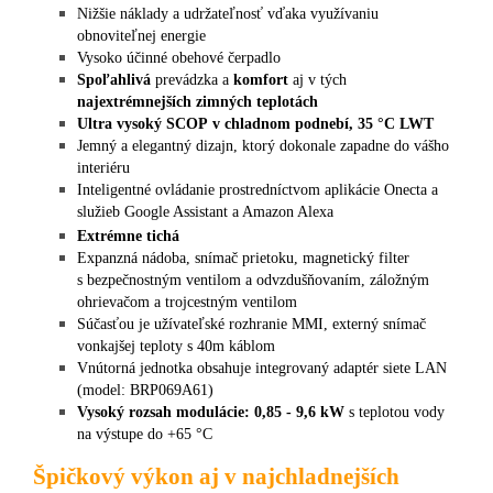
Nižšie náklady a udržateľnosť vďaka využívaniu
obnoviteľnej energie
Vysoko účinné obehové čerpadlo
Spoľahlivá
prevádzka a
komfort
aj v tých
najextrémnejších zimných teplotách
Ultra vysoký SCOP
v chladnom podnebí, 35 °C LWT
Jemný a elegantný dizajn, ktorý dokonale zapadne do vášho
interiéru
Inteligentné ovládanie prostredníctvom aplikácie Onecta a
služieb Google Assistant a Amazon Alexa
Extrémne tichá
Expanzná nádoba, snímač prietoku, magnetický filter
s bezpečnostným ventilom a odvzdušňovaním, záložným
ohrievačom a trojcestným ventilom
Súčasťou je užívateľské rozhranie MMI, externý snímač
vonkajšej teploty s 40m káblom
Vnútorná jednotka obsahuje integrovaný adaptér siete LAN
(model: BRP069A61)
Vysoký rozsah modulácie: 0,85 - 9,6 kW
s teplotou vody
na výstupe do +65 °C
Špičkový výkon aj v najchladnejších