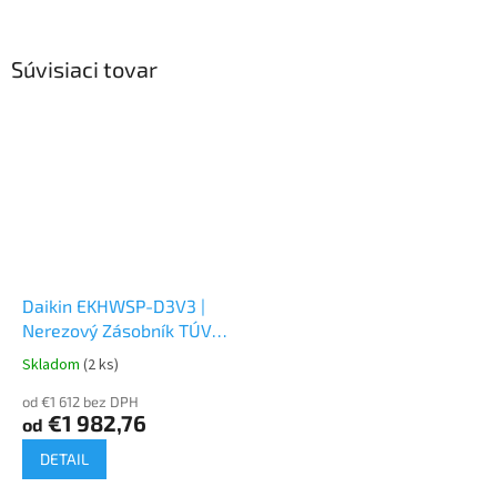
Súvisiaci tovar
Daikin EKHWSP-D3V3 |
Nerezový Zásobník TÚV
pre Tepelné Čerpadlá
Skladom
(2 ks)
od €1 612 bez DPH
€1 982,76
od
DETAIL