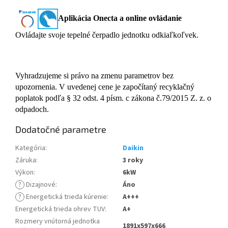
Aplikácia Onecta a online ovládanie
Ovládajte svoje tepelné čerpadlo jednotku odkiaľkoľvek.
Vyhradzujeme si právo na zmenu parametrov bez
upozornenia. V uvedenej cene je započítaný recyklačný
poplatok podľa § 32 odst. 4 písm. c zákona č.79/2015 Z. z. o
odpadoch.
Dodatočné parametre
Kategória
:
Daikin
Záruka
:
3 roky
Výkon
:
6kW
?
Dizajnové
:
Áno
?
Energetická trieda kúrenie
:
A+++
Energetická trieda ohrev TUV
:
A+
Rozmery vnútorná jednotka
1891x597x666