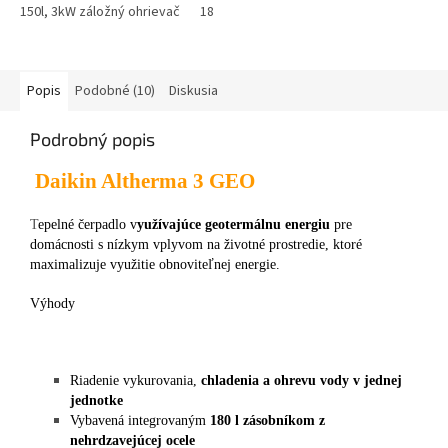
150l, 3kW záložný ohrievač
180l, 3kW záložný ohrievač
200l, 3kW z
Popis
Podobné (10)
Diskusia
Podrobný popis
Daikin Altherma 3 GEO
T
epelné čerpadlo v
yužívajúce geotermálnu energiu
pre
domácnosti s nízkym vplyvom na životné prostredie, ktoré
maximalizuje využitie obnoviteľnej energie.
Výhody
Riadenie vykurovania,
chladenia a ohrevu vody v jednej
jednotke
Vybavená integrovaným
180 l zásobníkom z
nehrdzavejúcej ocele