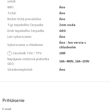
vxšxh
:
WIFI
:
Áno
Tiché
:
Áno
Režim tichá prevádzka
:
Áno
Typ tepelného čerpadla
:
Zem-voda
Druh tepelného čerpadla
:
GEO
Len vykurovanie
:
Áno
Áno - len verzia s
Vykurovanie a chladenie
:
chladením
?
Zásobník TUV / TPV
:
180l
Napájanie vnútorná jednotka
16A~400V, 16A~230V
GEO
:
Strednoteplotné
:
Áno
Z
á
p
ä
Prihlásenie
t
E-mail