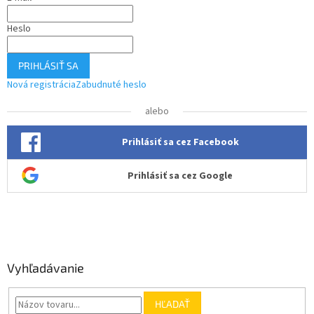
i
e
Heslo
PRIHLÁSIŤ SA
Nová registrácia
Zabudnuté heslo
alebo
Prihlásiť sa cez Facebook
Prihlásiť sa cez Google
Vyhľadávanie
HĽADAŤ