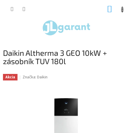
Prejsť
NÁKUP
na
obsah
KOŠÍK
Daikin Altherma 3 GEO 10kW +
zásobník TUV 180l
Značka:
Daikin
Akcia