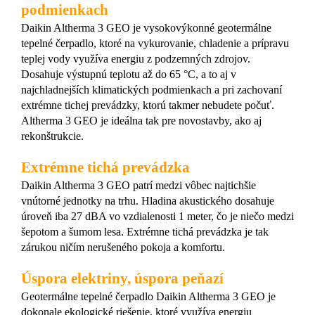
podmienkach
Daikin Altherma 3 GEO je vysokovýkonné geotermálne
tepelné čerpadlo, ktoré na vykurovanie, chladenie a prípravu
teplej vody využíva energiu z podzemných zdrojov.
Dosahuje výstupnú teplotu až do 65 °C, a to aj v
najchladnejších klimatických podmienkach a pri zachovaní
extrémne tichej prevádzky, ktorú takmer nebudete počuť.
Altherma 3 GEO je ideálna tak pre novostavby, ako aj
rekonštrukcie.
Extrémne tichá prevádzka
Daikin Altherma 3 GEO patrí medzi vôbec najtichšie
vnútorné jednotky na trhu. Hladina akustického dosahuje
úroveň iba 27 dBA vo vzdialenosti 1 meter, čo je niečo medzi
šepotom a šumom lesa. Extrémne tichá prevádzka je tak
zárukou ničím nerušeného pokoja a komfortu.
Úspora elektriny, úspora peňazí
Geotermálne tepelné čerpadlo Daikin Altherma 3 GEO je
dokonale ekologické riešenie, ktoré využíva energiu