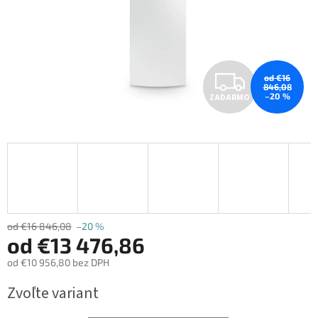
Z
od €16
846,08
–20 %
ZADARMO
A
D
A
R
M
od €16 846,08
–20 %
od
€13 476,86
O
od
€10 956,80
bez DPH
Jednotková
Zvoľte variant
cena: