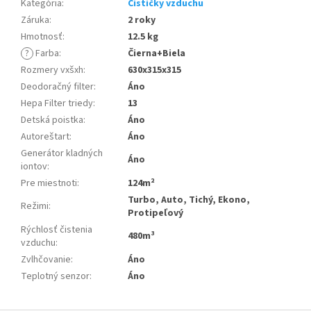
Kategória
:
Čističky vzduchu
Záruka
:
2 roky
Hmotnosť
:
12.5 kg
?
Farba
:
Čierna+Biela
Rozmery vxšxh
:
630x315x315
Deodoračný filter
:
Áno
Hepa Filter triedy
:
13
Detská poistka
:
Áno
Autoreštart
:
Áno
Generátor kladných
Áno
iontov
:
Pre miestnoti
:
124m²
Turbo, Auto, Tichý, Ekono,
Režimi
:
Protipeľový
Rýchlosť čistenia
480m³
vzduchu
:
Zvlhčovanie
:
Áno
Teplotný senzor
:
Áno