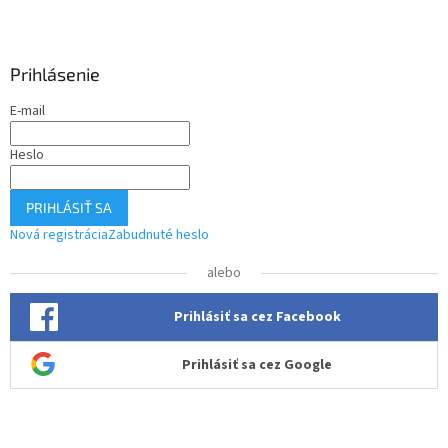
Z
á
p
ä
Prihlásenie
t
E-mail
i
e
Heslo
PRIHLÁSIŤ SA
Nová registrácia
Zabudnuté heslo
alebo
Prihlásiť sa cez Facebook
Prihlásiť sa cez Google