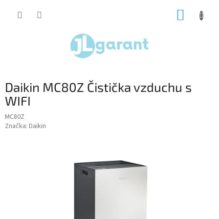
Prejsť
NÁKUP
na
obsah
KOŠÍK
Daikin MC80Z Čistička vzduchu s
WIFI
MC80Z
Značka:
Daikin