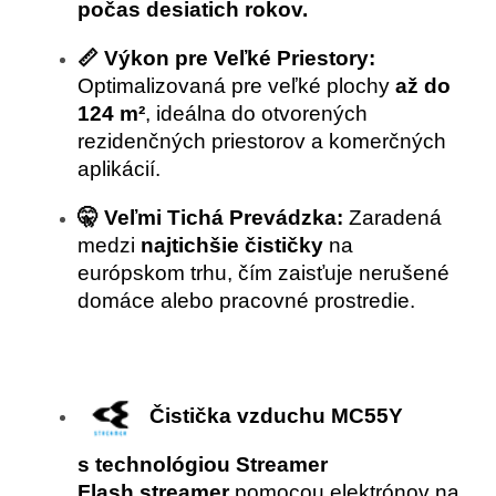
počas desiatich rokov.
📏 Výkon pre Veľké Priestory:
Optimalizovaná pre veľké plochy
až do
124 m²
, ideálna do otvorených
rezidenčných priestorov a komerčných
aplikácií.
🤫 Veľmi Tichá Prevádzka:
Zaradená
medzi
najtichšie čističky
na
európskom trhu, čím zaisťuje nerušené
domáce alebo pracovné prostredie.
Čistička vzduchu MC55Y
s technológiou Streamer
Flash streamer
pomocou elektrónov na