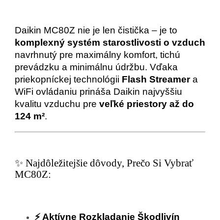
Daikin MC80Z nie je len čistička – je to
komplexný systém starostlivosti o vzduch
navrhnutý pre maximálny komfort, tichú
prevádzku a minimálnu údržbu. Vďaka
priekopníckej technológii
Flash Streamer
a
WiFi ovládaniu prináša Daikin najvyššiu
kvalitu vzduchu pre
veľké priestory až do
124 m²
.
✨ Najdôležitejšie dôvody, Prečo Si Vybrať
MC80Z:
⚡ Aktívne Rozkladanie Škodlivín