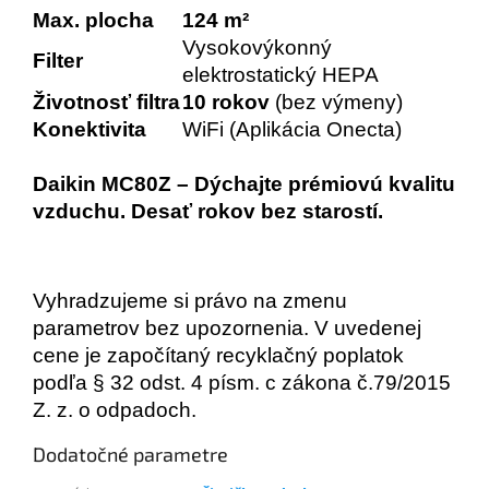
Max. plocha
124 m²
Vysokovýkonný
Filter
elektrostatický HEPA
Životnosť filtra
10 rokov
(bez výmeny)
Konektivita
WiFi (Aplikácia Onecta)
Daikin MC80Z – Dýchajte prémiovú kvalitu
vzduchu. Desať rokov bez starostí.
Vyhradzujeme si právo na zmenu
parametrov bez upozornenia. V uvedenej
cene je započítaný recyklačný poplatok
podľa § 32 odst. 4 písm. c zákona č.79/2015
Z. z. o odpadoch.
Dodatočné parametre