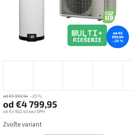
od €5
999,94
–20 %
od €5 999,94
–20 %
od
€4 799,95
od
€3 902,40
bez DPH
Jednotková
Zvoľte variant
cena: