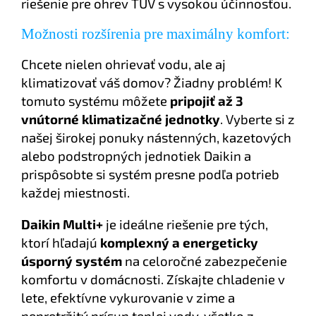
riešenie pre ohrev TÚV s vysokou účinnosťou.
Možnosti rozšírenia pre maximálny komfort:
Chcete nielen ohrievať vodu, ale aj
klimatizovať váš domov? Žiadny problém! K
tomuto systému môžete
pripojiť až 3
vnútorné klimatizačné jednotky
. Vyberte si z
našej širokej ponuky nástenných, kazetových
alebo podstropných jednotiek Daikin a
prispôsobte si systém presne podľa potrieb
každej miestnosti.
Daikin Multi+
je ideálne riešenie pre tých,
ktorí hľadajú
komplexný a energeticky
úsporný systém
na celoročné zabezpečenie
komfortu v domácnosti. Získajte chladenie v
lete, efektívne vykurovanie v zime a
nepretržitý prísun teplej vody, všetko z