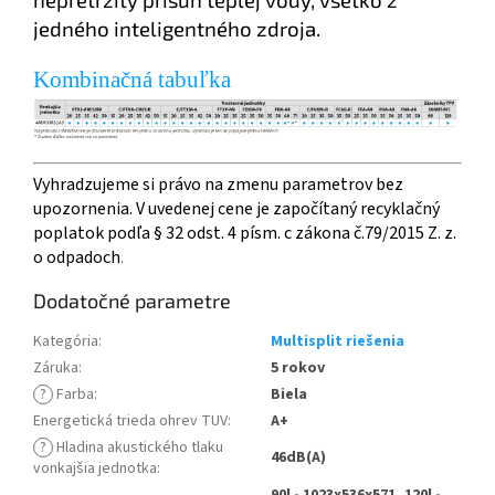
jedného inteligentného zdroja.
Kombinačná tabuľka
Vyhradzujeme si právo na zmenu parametrov bez
upozornenia. V uvedenej cene je započítaný recyklačný
poplatok podľa § 32 odst. 4 písm. c zákona č.79/2015 Z. z.
o odpadoch
.
Dodatočné parametre
Kategória
:
Multisplit riešenia
Záruka
:
5 rokov
?
Farba
:
Biela
Energetická trieda ohrev TUV
:
A+
?
Hladina akustického tlaku
46dB(A)
vonkajšia jednotka
: