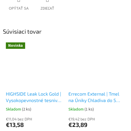
OPÝTAŤ SA
ZDIEĽAŤ
Súvisiaci tovar
Novinka
HIGHSIDE Leak Lock Gold |
Errecom External | Tmel
Vysokopevnostné tesnivo
na Úniky Chladiva do 5
na závity a tesniaci tmel
mm
Skladom
(2 ks)
Skladom
(1 ks)
€11,04 bez DPH
€19,42 bez DPH
€13,58
€23,89