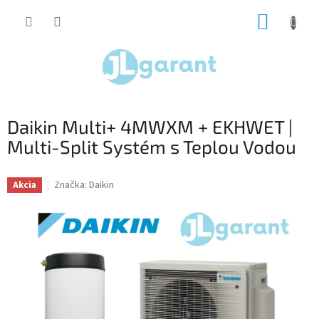
Prejsť
NÁKUP
na
obsah
KOŠÍK
Daikin Multi+ 4MWXM + EKHWET |
Multi-Split Systém s Teplou Vodou
Značka:
Daikin
Akcia