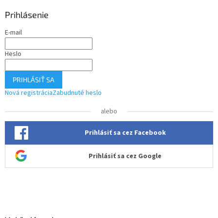
p
ä
Prihlásenie
t
E-mail
i
e
Heslo
PRIHLÁSIŤ SA
Nová registrácia
Zabudnuté heslo
alebo
Prihlásiť sa cez Facebook
Prihlásiť sa cez Google