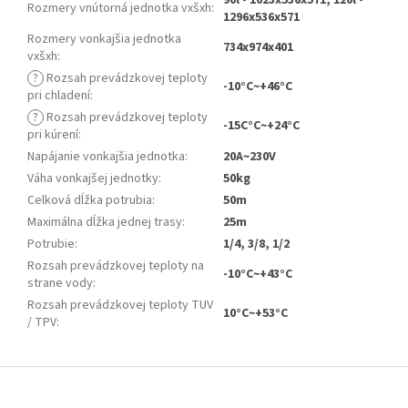
90l - 1023x536x571, 120l -
Rozmery vnútorná jednotka vxšxh
:
1296x536x571
Rozmery vonkajšia jednotka
734x974x401
vxšxh
:
?
Rozsah prevádzkovej teploty
-10°C~+46°C
pri chladení
:
?
Rozsah prevádzkovej teploty
-15C°C~+24°C
pri kúrení
:
Napájanie vonkajšia jednotka
:
20A~230V
Váha vonkajšej jednotky
:
50kg
Celková dĺžka potrubia
:
50m
Maximálna dĺžka jednej trasy
:
25m
Potrubie
:
1/4, 3/8, 1/2
Rozsah prevádzkovej teploty na
-10°C~+43°C
strane vody
:
Rozsah prevádzkovej teploty TUV
10°C~+53°C
/ TPV
:
Z
á