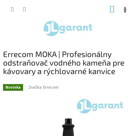
Prejsť
NÁKUP
na
obsah
KOŠÍK
Errecom MOKA | Profesionálny
odstraňovač vodného kameňa pre
kávovary a rýchlovarné kanvice
Značka:
Errecom
Novinka