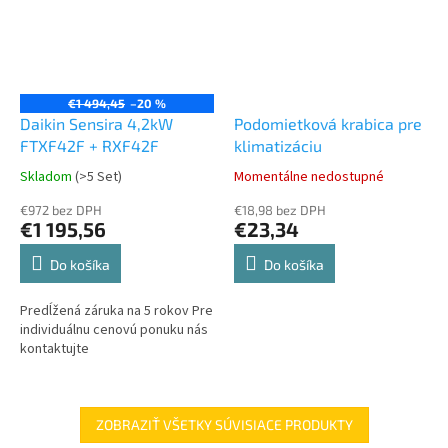
€1 494,45
–20 %
Daikin Sensira 4,2kW
Podomietková krabica pre
FTXF42F + RXF42F
klimatizáciu
Skladom
(>5 Set)
Momentálne nedostupné
€972 bez DPH
€18,98 bez DPH
€1 195,56
€23,34
Do košíka
Do košíka
Predĺžená záruka na 5 rokov Pre
individuálnu cenovú ponuku nás
kontaktujte
ZOBRAZIŤ VŠETKY SÚVISIACE PRODUKTY