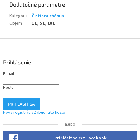
Dodatočné parametre
Kategória
:
Čistiaca chémia
Objem
:
1 L, 5 L, 10 L
Z
á
p
ä
Prihlásenie
t
E-mail
i
e
Heslo
PRIHLÁSIŤ SA
Nová registrácia
Zabudnuté heslo
alebo
Prihlásiť sa cez Facebook