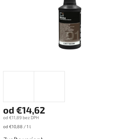
od
€14,62
od
€11,89
bez DPH
Jednotková
od €10,88 / 1 l
cena: