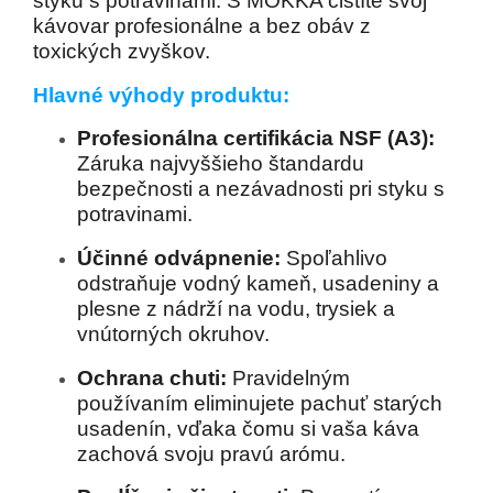
styku s potravinami. S MOKKA čistíte svoj
kávovar profesionálne a bez obáv z
toxických zvyškov.
Hlavné výhody produktu:
Profesionálna certifikácia NSF (A3):
Záruka najvyššieho štandardu
bezpečnosti a nezávadnosti pri styku s
potravinami.
Účinné odvápnenie:
Spoľahlivo
odstraňuje vodný kameň, usadeniny a
plesne z nádrží na vodu, trysiek a
vnútorných okruhov.
Ochrana chuti:
Pravidelným
používaním eliminujete pachuť starých
usadenín, vďaka čomu si vaša káva
zachová svoju pravú arómu.