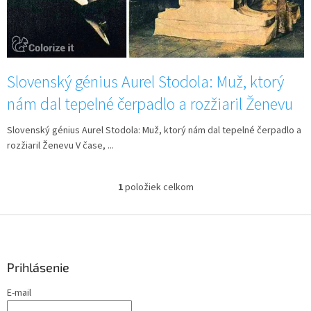
v
Slovenský génius Aurel Stodola: Muž, ktorý
nám dal tepelné čerpadlo a rozžiaril Ženevu
Slovenský génius Aurel Stodola: Muž, ktorý nám dal tepelné čerpadlo a
rozžiaril Ženevu V čase, ...
1
položiek celkom
O
v
l
Z
á
á
d
p
a
ä
Prihlásenie
c
t
i
E-mail
i
e