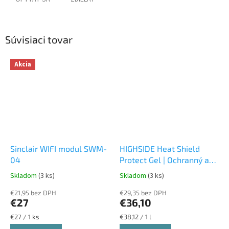
Súvisiaci tovar
Akcia
Sinclair WIFI modul SWM-
HIGHSIDE Heat Shield
04
Protect Gel | Ochranný a
chladiaci gél na
Skladom
(3 ks)
Skladom
(3 ks)
spájkovanie
€21,95 bez DPH
€29,35 bez DPH
€27
€36,10
Jednotková
Jednotková
€27 / 1 ks
€38,12 / 1 l
cena:
cena: