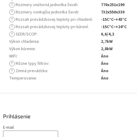
?
Rozmery vnútorná jednotka šxvxh
:
770x251x190
?
Rozmery vonkajšia jednotka šxvxh
:
732x550x330
?
Rozsah prevádzkovej teploty pri chladení
:
-15C°C~+43°C
?
Rozsah prevádzkovej teploty pri kúrení
:
-15C°C~+24°C
?
SEER/SCOP
:
6,6/4,2
Výkon chladenia
:
2,7kW
Výkon kúrenie
:
2,8kW
WIFI
:
Áno
?
Rôzne typy filtrov
:
Áno
?
Zimná prevádzka
:
Áno
Temperovanie
:
Áno
Z
á
p
ä
Prihlásenie
t
E-mail
i
e