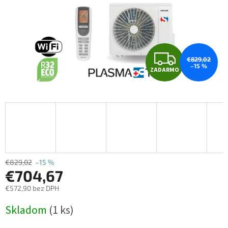
Z
€829,02
–15 %
ZADARMO
A
D
A
R
M
€829,02
–15 %
€704,67
O
€572,90 bez DPH
Jednotková
Skladom
(1 ks)
cena: