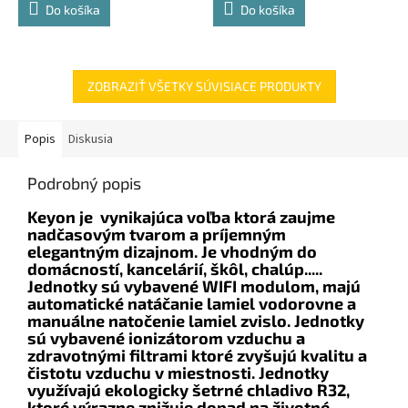
Do košíka
Do košíka
ZOBRAZIŤ VŠETKY SÚVISIACE PRODUKTY
Popis
Diskusia
Podrobný popis
Keyon je vynikajúca voľba ktorá zaujme
nadčasovým tvarom a príjemným
elegantným dizajnom. Je vhodným do
domácností, kancelárií, škôl, chalúp.....
Jednotky sú vybavené WIFI modulom, majú
automatické natáčanie lamiel vodorovne a
manuálne natočenie lamiel zvislo. Jednotky
sú vybavené ionizátorom vzduchu a
zdravotnými filtrami ktoré zvyšujú kvalitu a
čistotu vzduchu v miestnosti. Jednotky
využívajú ekologicky šetrné chladivo R32,
ktoré výrazne znižuje dopad na životné