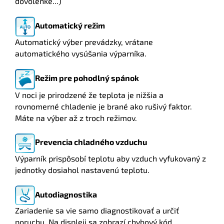
dovolenke...)
Automatický režim
Automatický výber prevádzky, vrátane
automatického vysúšania výparníka.
Režim pre pohodlný spánok
V noci je prirodzené že teplota je nižšia a
rovnomerné chladenie je brané ako rušivý faktor.
Máte na výber až z troch režimov.
Prevencia chladného vzduchu
Výparník prispôsobí teplotu aby vzduch vyfukovaný z
jednotky dosiahol nastavenú teplotu.
Autodiagnostika
Zariadenie sa vie samo diagnostikovať a určiť
poruchu. Na displeji sa zobrazí chybový kód