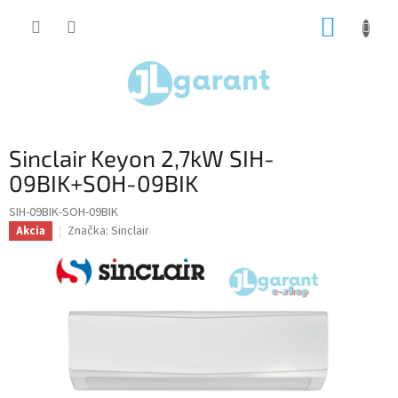
Prejsť
NÁKUP
na
obsah
KOŠÍK
Sinclair Keyon 2,7kW SIH-
09BIK+SOH-09BIK
SIH-09BIK-SOH-09BIK
Značka:
Sinclair
Akcia