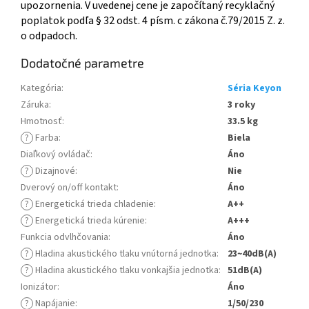
upozornenia. V uvedenej cene je započítaný recyklačný
poplatok podľa § 32 odst. 4 písm. c zákona č.79/2015 Z. z.
o odpadoch.
Dodatočné parametre
Kategória
:
Séria Keyon
Záruka
:
3 roky
Hmotnosť
:
33.5 kg
?
Farba
:
Biela
Diaľkový ovládač
:
Áno
?
Dizajnové
:
Nie
Dverový on/off kontakt
:
Áno
?
Energetická trieda chladenie
:
A++
?
Energetická trieda kúrenie
:
A+++
Funkcia odvlhčovania
:
Áno
?
Hladina akustického tlaku vnútorná jednotka
:
23~40dB(A)
?
Hladina akustického tlaku vonkajšia jednotka
:
51dB(A)
Ionizátor
:
Áno
?
Napájanie
:
1/50/230