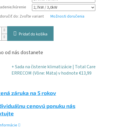
ladenie/kúrenie
oručiť do:
Zvoľte variant
Možnosti doručenia
Pridať do košíka
o od nás dostanete
+ Sada na čistenie klimatizácie | Total Care
ERRECOM (Vône: Mäta)
v hodnote €13,99
ená záruka na 5 rokov
dividuálnu cenovú ponuku nás
ktujte
informácie