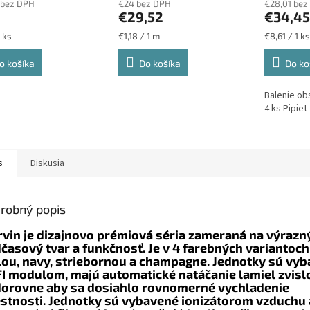
 bez DPH
€24 bez DPH
€28,01 bez
€29,52
€34,45
ková
Jednotková
Jednotková
 ks
€1,18 / 1 m
€8,61 / 1 ks
cena:
cena:
o košíka
Do košíka
Do ko
Balenie ob
4 ks Pipiet
s
Diskusia
robný popis
vin je dizajnovo prémiová séria zameraná na výrazn
časový tvar a funkčnosť. Je v 4 farebných variantoc
lou, navy, striebornou a champagne. Jednotky sú vy
I modulom, majú automatické natáčanie lamiel zvislo
orovne aby sa dosiahlo rovnomerné vychladenie
stnosti. Jednotky sú vybavené ionizátorom vzduchu 