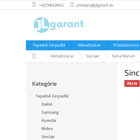
Prejsť
+421940230611
predajna@jlgarant.eu
na
obsah
Tepelné čerpadlá
Klimatizácie
Príslušenstvo
Domov
Klimatizácie
Sinclair
Séria Marvin
B
Sin
o
Preskočiť
č
Kategórie
kategórie
Akcia
n
ý
Tepelné čerpadlá
p
Daikin
a
Samsung
n
e
Hyundai
l
Midea
Sinclair