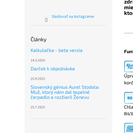
zdr
mie
kto
Sledovať na Instagrame
Články
Kalkulačka - beta verzia
Fun
14.5.2026
Darček k objednávke
Úpr
20.9.2025
koró
Slovenský génius Aurel Stodola:
Muž, ktorý nám dal tepelné
čerpadlo a rozžiaril Ženevu
Chla
25.7.2025
R41