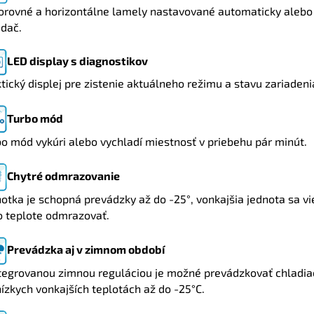
orovné a horizontálne lamely nastavované automaticky alebo
ádač.
LED display s diagnostikov
tický displej pre zistenie aktuálneho režimu a stavu zariadeni
Turbo mód
o mód vykúri alebo vychladí miestnosť v priebehu pár minút.
Chytré odmrazovanie
otka je schopná prevádzky až do -25°, vonkajšia jednota sa vie
o teplote odmrazovať.
Prevádzka aj v zimnom období
ntegrovanou zimnou reguláciou je možné prevádzkovať chladiac
nízkych vonkajších teplotách až do -25°C.