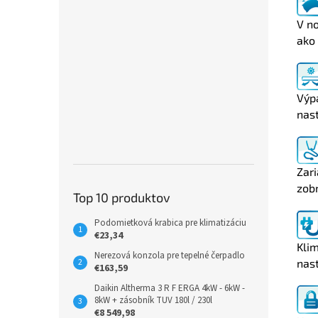
V no
ako 
Výpa
nas
Zari
zob
Top 10 produktov
Podomietková krabica pre klimatizáciu
€23,34
Klim
Nerezová konzola pre tepelné čerpadlo
nas
€163,59
Daikin Altherma 3 R F ERGA 4kW - 6kW -
8kW + zásobník TUV 180l / 230l
€8 549,98