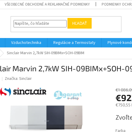
VŠEOBECNÉ OBCHODNÉ A REKLAMAČNÉ PODMIENKY
PODMIENKY OCHR
HĽADAŤ
Vzduchotechnika
Regulácie a Termostaty
Plynové kond
Sinclair Marvin 2,7kW SIH-09BIMx+SOH-09BIM
clair Marvin 2,7kW SIH-09BIMx+SOH-
Značka:
Sinclair
€1 086,0
€92
€750,55
Jednotk
Zvoľte
cena:
Farba