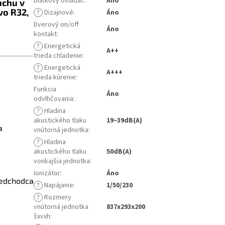
Diaľkový ovládač
:
Áno
uchu v
vo R32,
?
Dizajnové
:
Áno
Dverový on/off
Áno
kontakt
:
?
Energetická
A++
trieda chladenie
:
?
Energetická
A+++
trieda kúrenie
:
Funkcia
Áno
odvlhčovania
:
?
Hladina
akustického tlaku
19~39dB(A)
a
vnútorná jednotka
:
?
Hladina
akustického tlaku
50dB(A)
vonkajšia jednotka
:
Ionizátor
:
Áno
redchodca
?
Napájanie
:
1/50/230
?
Rozmery
vnútorná jednotka
837x293x200
šxvxh
: