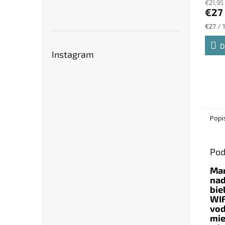
€21,95
€27
Jednot
€27 / 1
cena:
D
Instagram
Popi
Pod
Mar
nad
bie
WIF
vod
mie