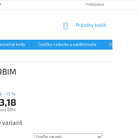
ANY OSOBNÝCH ÚDAJOV
Prihlásenie
NÁKUPNÝ
Prázdny košík
KOŠÍK
enzačné kotly
Čističky vzduchu a odvlhčovače
Ohrev TÚV a Boj
09BIM
9
–15 %
3,18
 bez DPH
ová
 variant