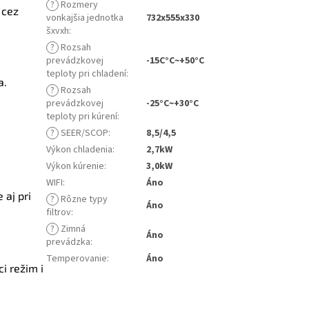
?
Rozmery
 cez
vonkajšia jednotka
732x555x330
šxvxh
:
?
Rozsah
prevádzkovej
-15C°C~+50°C
teploty pri chladení
:
a.
?
Rozsah
prevádzkovej
-25°C~+30°C
teploty pri kúrení
:
?
SEER/SCOP
:
8,5/4,5
Výkon chladenia
:
2,7kW
Výkon kúrenie
:
3,0kW
WIFI
:
Áno
 aj pri
?
Rôzne typy
Áno
filtrov
:
?
Zimná
Áno
prevádzka
:
Temperovanie
:
Áno
i režim i