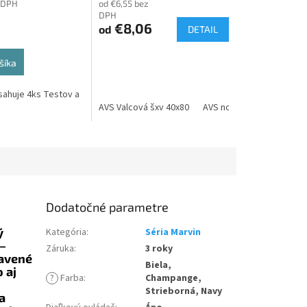
 DPH
od €6,55 bez
DPH
€8,06
od
DETAIL
šíka
sahuje 4ks Testov a
AVS Valcová šxv 40x80
AVS nožičky šxv 48x70
Dodatočné parametre
ý
Kategória
:
Séria Marvin
h–
Záruka
:
3 roky
bavené
Biela,
 aj
?
Farba
:
Champange,
Strieborná, Navy
a