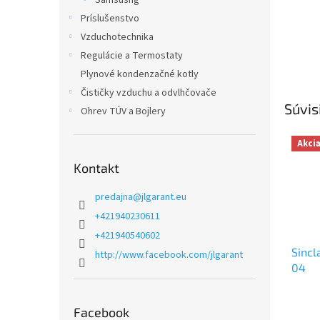
Samsusng
Príslušenstvo
Vzduchotechnika
Regulácie a Termostaty
Plynové kondenzačné kotly
Čističky vzduchu a odvlhčovače
Súvis
Ohrev TÚV a Bojlery
Akci
Kontakt
predajna
@
jlgarant.eu
+421940230611
+421940540602
Sincl
http://www.facebook.com/jlgarant
04
Facebook