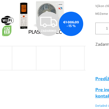
Výkon ch
Môžeme d
Z
€1 086,09
–15 %
ZADARMO
A
Zadarm
D
A
Predĺž
R
Pre in
konta
M
Detailné 