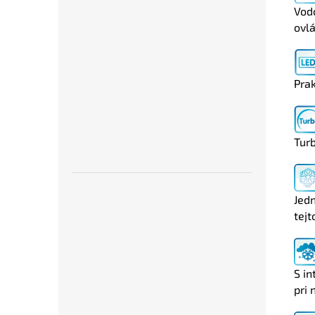
Vod
ovl
Prak
Turb
Jedn
tejt
S i
pri 