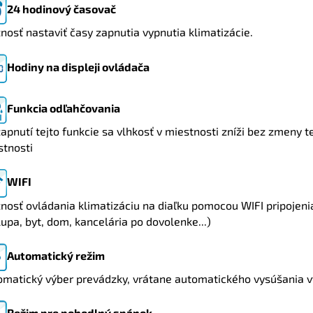
24 hodinový časovač
osť nastaviť časy zapnutia vypnutia klimatizácie.
Hodiny na displeji ovládača
Funkcia odľahčovania
zapnutí tejto funkcie sa vlhkosť v miestnosti zníži bez zmeny t
stnosti
WIFI
osť ovládania klimatizáciu na diaľku pomocou WIFI pripojeni
upa, byt, dom, kancelária po dovolenke...)
Automatický režim
omatický výber prevádzky, vrátane automatického vysúšania v
Režim pre pohodlný spánok