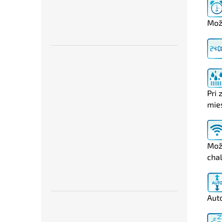
Možn
Pri 
mie
Možn
chal
Aut