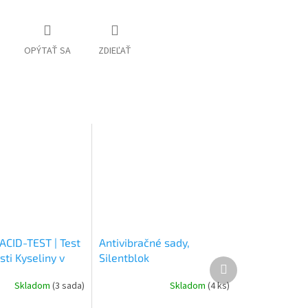
OPÝTAŤ SA
ZDIEĽAŤ
ACID-TEST | Test
Antivibračné sady,
ti Kyseliny v
Silentblok
Ďalší
rovom Oleji
produkt
Skladom
(3 sada)
Skladom
(4 ks)