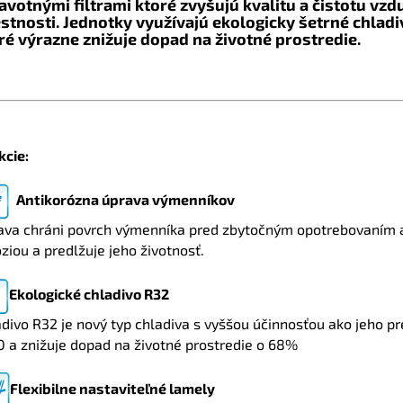
avotnými filtrami ktoré zvyšujú kvalitu a čistotu vzd
stnosti. Jednotky využívajú ekologicky šetrné chladi
ré výrazne znižuje dopad na životné prostredie.
kcie:
Antikorózna úprava výmenníkov
ava chráni povrch výmenníka pred zbytočným opotrebovaním 
ziou a predlžuje jeho životnosť.
Ekologické chladivo R32
divo R32 je nový typ chladiva s vyššou účinnosťou ako jeho p
0 a znižuje dopad na životné prostredie o 68%
Flexibilne nastaviteľné lamely