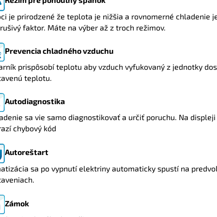
ci je prirodzené že teplota je nižšia a rovnomerné chladenie j
rušivý faktor. Máte na výber až z troch režimov.
Prevencia chladného vzduchu
rník prispôsobí teplotu aby vzduch vyfukovaný z jednotky dos
tavenú teplotu.
Autodiagnostika
adenie sa vie samo diagnostikovať a určiť poruchu. Na displeji
razí chybový kód
Autoreštart
atizácia sa po vypnutí elektriny automaticky spustí na predv
taveniach.
Zámok