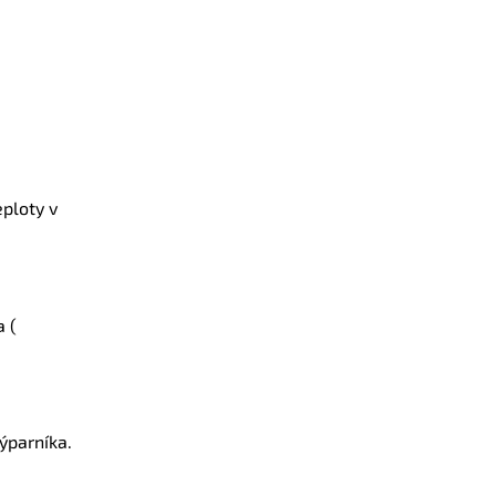
eploty v
a (
ýparníka.