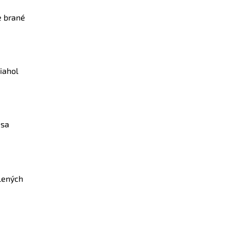
e brané
iahol
 sa
olených