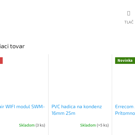
O
TLAČ
iaci tovar
a
Novinka
air WIFI modul SWM-
PVC hadica na kondenz
Errecom 
16mm 25m
Prítomnos
Kompreso
Skladom
(3 ks)
Skladom
(>5 ks)