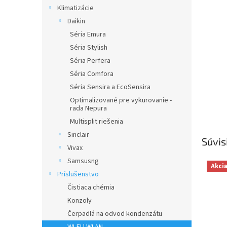
Klimatizácie
Daikin
Séria Emura
Séria Stylish
Séria Perfera
Séria Comfora
Séria Sensira a EcoSensira
Optimalizované pre vykurovanie -
rada Nepura
Multisplit riešenia
Sinclair
Súvis
Vivax
Samsusng
Akci
Príslušenstvo
Čistiaca chémia
Konzoly
Čerpadlá na odvod kondenzátu