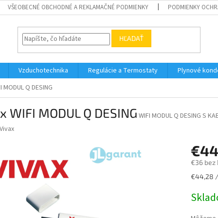
VŠEOBECNÉ OBCHODNÉ A REKLAMAČNÉ PODMIENKY
PODMIENKY OCHR
HĽADAŤ
Vzduchotechnika
Regulácie a Termostaty
Plynové kond
FI MODUL Q DESING
ax WIFI MODUL Q DESING
WIFI MODUL Q DESING S KA
Vivax
€44
€36 bez
Jednotk
€44,28 /
cena:
Skla