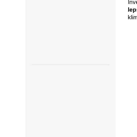
Inv
lep
kli