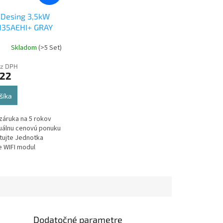
 Desing 3,5kW
H35AEHI+ GRAY
Skladom
(>5 Set)
ez DPH
,22
šíka
záruka na 5 rokov
duálnu cenovú ponuku
tujte Jednotka
 WIFI modul
Dodatočné parametre