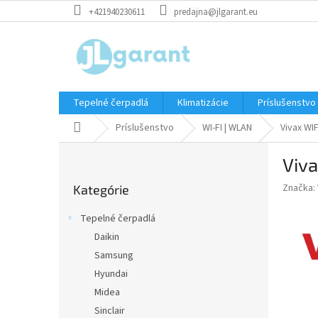
Prejsť
+421940230611
predajna@jlgarant.eu
na
obsah
Tepelné čerpadlá
Klimatizácie
Príslušenstvo
Domov
Príslušenstvo
WI-FI | WLAN
Vivax WI
B
Viv
o
Preskočiť
č
Značka:
Kategórie
kategórie
n
ý
Tepelné čerpadlá
p
Daikin
a
Samsung
n
e
Hyundai
l
Midea
Sinclair