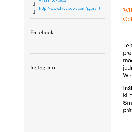
+421940540602
http://www.facebook.com/jlgarant
WiF
Od
Facebook
Te
pre
mo
Instagram
jed
Wi-
Inš
kli
Sm
prá