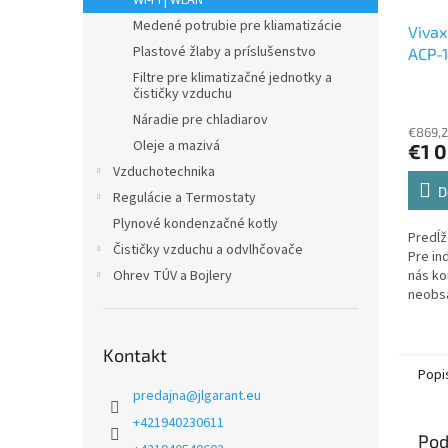
WI-FI | WLAN
Medené potrubie pre kliamatizácie
Vivax
Plastové žlaby a príslušenstvo
ACP-
Filtre pre klimatizačné jednotky a
čističky vzduchu
Náradie pre chladiarov
€869,2
Oleje a mazivá
€1 0
Vzduchotechnika
D
Regulácie a Termostaty
Plynové kondenzačné kotly
Predĺž
Čističky vzduchu a odvlhčovače
Pre in
Ohrev TÚV a Bojlery
nás ko
neobsa
Kontakt
Popi
predajna
@
jlgarant.eu
+421940230611
Pod