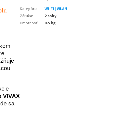
Kategória
:
WI-FI | WLAN
olu
Záruka
:
2 roky
Hmotnosť
:
0.5 kg
nkom
re
ožňuje
ácou
kcie
ie
VIVAX
kde sa