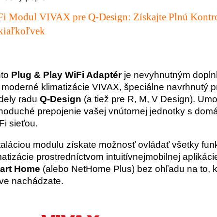
i Modul VIVAX pre Q-Design: Získajte Plnú Kontr
kiaľkoľvek
nto
Plug & Play WiFi Adaptér
je nevyhnutným dopl
 moderné klimatizácie VIVAX, špeciálne navrhnutý p
dely radu
Q-Design
(a tiež pre R, M, V Design). Um
noduché prepojenie vašej vnútornej jednotky s dom
Fi sieťou.
taláciou modulu získate možnosť ovládať všetky fun
matizácie prostredníctvom intuitívnejmobilnej aplikác
art Home
(alebo NetHome Plus) bez ohľadu na to, 
ve nachádzate.