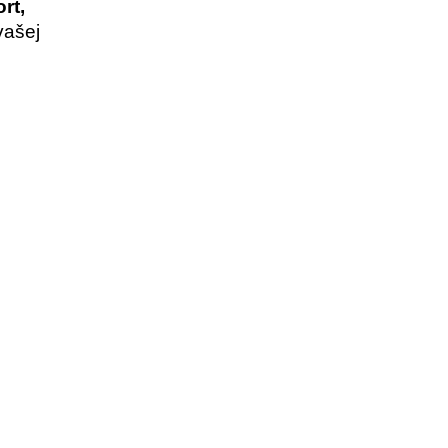
rt,
ašej