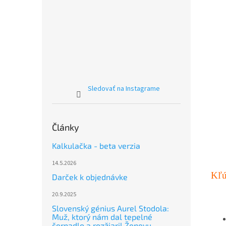
Sledovať na Instagrame
Články
Kalkulačka - beta verzia
14.5.2026
Kľú
Darček k objednávke
20.9.2025
Slovenský génius Aurel Stodola:
Muž, ktorý nám dal tepelné
čerpadlo a rozžiaril Ženevu