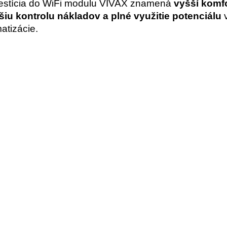
estícia do WiFi modulu VIVAX znamená
vyšší komfo
šiu kontrolu nákladov a plné využitie potenciálu
v
matizácie.