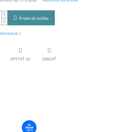
oručiť do:
17.8.2026
Možnosti doručenia
Pridať do košíka
informácie
OPÝTAŤ SA
ZDIEĽAŤ
€1
318,56
–18 %