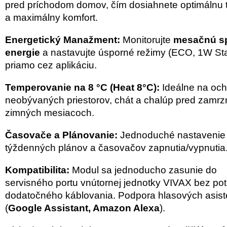
pred príchodom domov, čím dosiahnete optimálnu 
a maximálny komfort.
Energetický Manažment:
Monitorujte
mesačnú s
energie
a nastavujte úsporné režimy (ECO, 1W St
priamo cez aplikáciu.
Temperovanie na 8 °C (Heat 8°C):
Ideálne na oc
neobývaných priestorov, chát a chalúp pred zamrz
zimných mesiacoch.
Časovače a Plánovanie:
Jednoduché nastavenie
týždenných plánov a časovačov zapnutia/vypnutia
Kompatibilita:
Modul sa jednoducho zasunie do
servisného portu vnútornej jednotky VIVAX bez po
dodatočného káblovania. Podpora hlasových asist
(
Google Assistant, Amazon Alexa
).