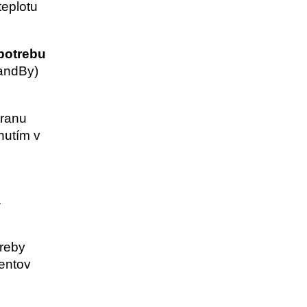
teplotu
potrebu
andBy)
hranu
nutím v
.
treby
entov