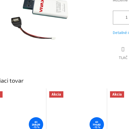
Môžeme d
Detailné 
TLAČ
iaci tovar
a
Akcia
Akcia
€1
€1
258,29
714,62
–15 %
–15 %