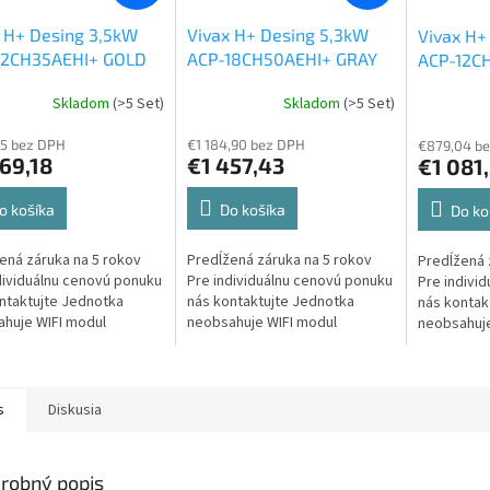
 H+ Desing 3,5kW
Vivax H+ Desing 5,3kW
Vivax H+
12CH35AEHI+ GOLD
ACP-18CH50AEHI+ GRAY
ACP-12C
MIROR
MIROR
Skladom
(>5 Set)
Skladom
(>5 Set)
5 bez DPH
€1 184,90 bez DPH
€879,04 b
69,18
€1 457,43
€1 081
o košíka
Do košíka
Do ko
ená záruka na 5 rokov
Predĺžená záruka na 5 rokov
Predĺžená 
dividuálnu cenovú ponuku
Pre individuálnu cenovú ponuku
Pre indivi
ntaktujte Jednotka
nás kontaktujte Jednotka
nás kontak
huje WIFI modul
neobsahuje WIFI modul
neobsahuje
s
Diskusia
robný popis