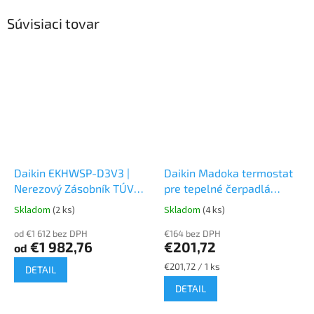
Súvisiaci tovar
Daikin EKHWSP-D3V3 |
Daikin Madoka termostat
Nerezový Zásobník TÚV
pre tepelné čerpadlá
pre Tepelné Čerpadlá
BRC1HHD
Skladom
(2 ks)
Skladom
(4 ks)
od €1 612 bez DPH
€164 bez DPH
€1 982,76
€201,72
od
Jednotková
€201,72 / 1 ks
DETAIL
cena:
DETAIL