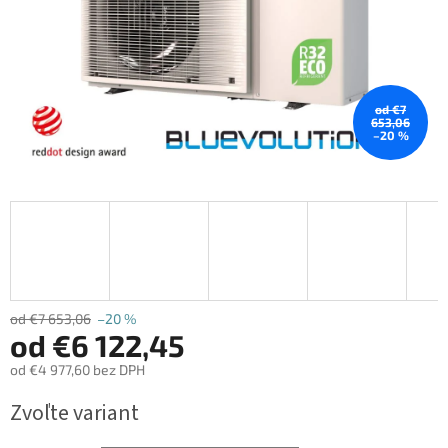
od €7
653,06
–20 %
od €7 653,06
–20 %
od
€6 122,45
od
€4 977,60
bez DPH
Jednotková
Zvoľte variant
cena: