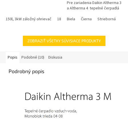
Pre zariadenia Daikin Altherma 3
a Altherma 4 tepelné čerpadlá
150l, 3kW záložný ohrievač
180l, 3kW záložný ohrievač
Biela
Čierna
Strieborná
200l, 3kW z
ZOBRAZIŤ VŠETKY SÚVISIACE PRODUKTY
Popis
Podobné (10)
Diskusia
Podrobný popis