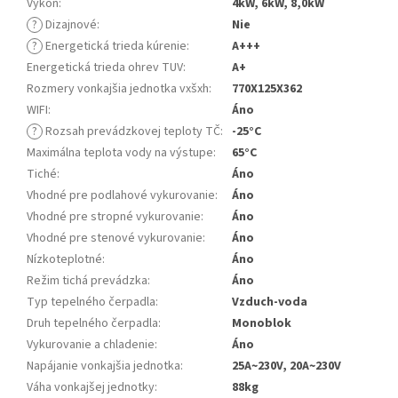
Výkon
:
4kW, 6kW, 8,0kW
?
Dizajnové
:
Nie
?
Energetická trieda kúrenie
:
A+++
Energetická trieda ohrev TUV
:
A+
Rozmery vonkajšia jednotka vxšxh
:
770X125X362
WIFI
:
Áno
?
Rozsah prevádzkovej teploty TČ
:
-25°C
Maximálna teplota vody na výstupe
:
65°C
Tiché
:
Áno
Vhodné pre podlahové vykurovanie
:
Áno
Vhodné pre stropné vykurovanie
:
Áno
Vhodné pre stenové vykurovanie
:
Áno
Nízkoteplotné
:
Áno
Režim tichá prevádzka
:
Áno
Typ tepelného čerpadla
:
Vzduch-voda
Druh tepelného čerpadla
:
Monoblok
Vykurovanie a chladenie
:
Áno
Napájanie vonkajšia jednotka
:
25A~230V, 20A~230V
Váha vonkajšej jednotky
:
88kg