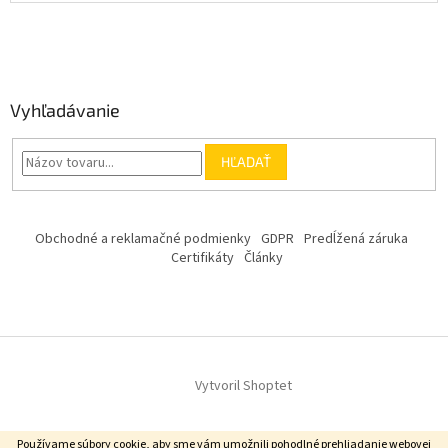
Vyhľadávanie
HĽADAŤ
Obchodné a reklamačné podmienky
GDPR
Predĺžená záruka
Certifikáty
Články
Vytvoril Shoptet
Používame súbory cookie, aby sme vám umožnili pohodlné prehliadanie webovej
Copyright 2026
JLgarant e-shop
. Všetky práva vyhradené.