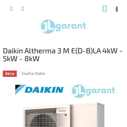
Prejsť
NÁKUP
na
obsah
KOŠÍK
Daikin Altherma 3 M E(D-B)LA 4kW -
5kW - 8kW
Značka:
Daikin
Akcia