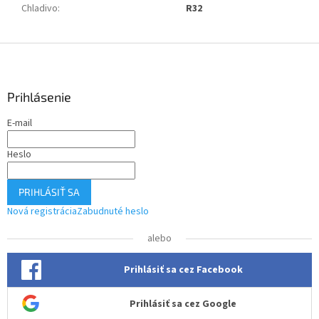
Chladivo
:
R32
Z
á
p
ä
Prihlásenie
t
E-mail
i
e
Heslo
PRIHLÁSIŤ SA
Nová registrácia
Zabudnuté heslo
alebo
Prihlásiť sa cez Facebook
Prihlásiť sa cez Google