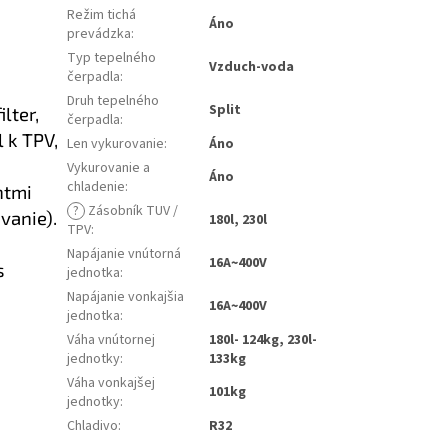
Režim tichá
Áno
prevádzka
:
Typ tepelného
Vzduch-voda
čerpadla
:
Druh tepelného
Split
lter,
čerpadla
:
l k TPV,
Len vykurovanie
:
Áno
Vykurovanie a
Áno
chladenie
:
ntmi
?
Zásobník TUV /
vanie).
180l, 230l
TPV
:
Napájanie vnútorná
16A~400V
s
jednotka
:
Napájanie vonkajšia
16A~400V
jednotka
:
Váha vnútornej
180l- 124kg, 230l-
jednotky
:
133kg
Váha vonkajšej
101kg
jednotky
:
Chladivo
:
R32