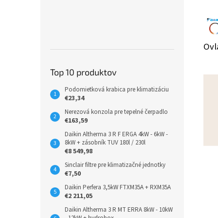
Ovl
Top 10 produktov
Podomietková krabica pre klimatizáciu
€23,34
Nerezová konzola pre tepelné čerpadlo
€163,59
Daikin Altherma 3 R F ERGA 4kW - 6kW -
8kW + zásobník TUV 180l / 230l
€8 549,98
Sinclair filtre pre klimatizačné jednotky
€7,50
Daikin Perfera 3,5kW FTXM35A + RXM35A
€2 211,05
Daikin Altherma 3 R MT ERRA 8kW - 10kW