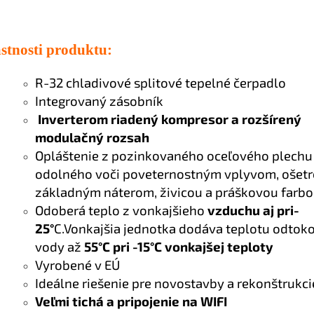
stnosti produktu:
R-32 chladivové splitové tepelné čerpadlo
Integrovaný zásobník
Inverterom riadený kompresor a rozšírený
modulačný rozsah
Opláštenie z pozinkovaného oceľového plechu
odolného voči poveternostným vplyvom, ošet
základným náterom, živicou a práškovou farbo
Odoberá teplo z vonkajšieho
vzduchu aj pri-
25°
C.Vonkajšia jednotka dodáva teplotu odtok
vody až
55°C pri -15°C vonkajšej teploty
Vyrobené v EÚ
Ideálne riešenie pre novostavby a rekonštrukci
Veľmi tichá a
pripojenie na WIFI