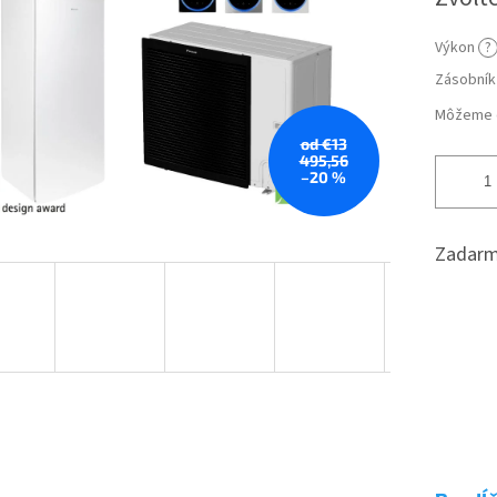
cena:
Výkon
?
Zásobník
Môžeme d
od €13
495,56
–20 %
Zadarm