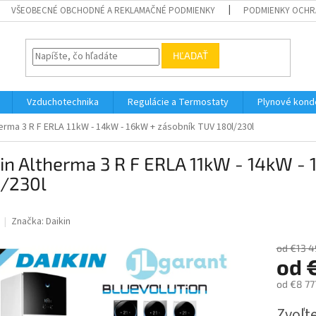
VŠEOBECNÉ OBCHODNÉ A REKLAMAČNÉ PODMIENKY
PODMIENKY OCHR
HĽADAŤ
Vzduchotechnika
Regulácie a Termostaty
Plynové kond
herma 3 R F ERLA 11kW - 14kW - 16kW + zásobník TUV 180l/230l
in Altherma 3 R F ERLA 11kW - 14kW -
l/230l
Značka:
Daikin
od €13 4
od
od
€8 77
Jednotk
Zvoľte