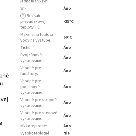
jednotka vxšxh
:
WIFI
:
Áno
?
Rozsah
prevádzkovej
-25°C
teploty TČ
:
Maximálna teplota
60°C
vody na výstupe
:
Tiché
:
Áno
Dvojzónové
Áno
vykurovanie
:
Vhodné pre
Áno
radiátory
:
rené
Vhodné pre
u.
podlahové
Áno
vykurovanie
:
ovej
Vhodné pre stropné
Áno
vykurovanie
:
Vhodné pre stenové
Áno
vykurovanie
:
e
Nízkoteplotné
:
Áno
Vysokoteplotné
:
Nie