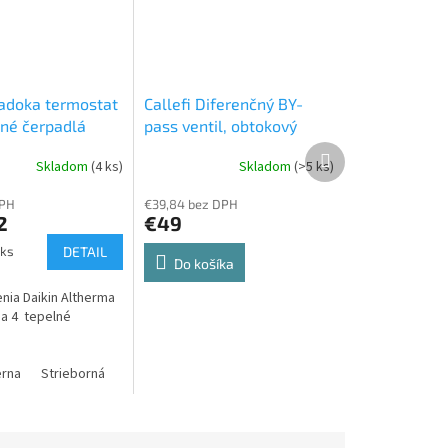
adoka termostat
Callefi Diferenčný BY-
lné čerpadlá
pass ventil, obtokový
D
ventil
Ďalší
Skladom
(4 ks)
Skladom
(>5 ks)
produkt
DPH
€39,84 bez DPH
2
€49
 ks
DETAIL
Do košíka
nia Daikin Altherma
ma 4 tepelné
erna
Strieborná