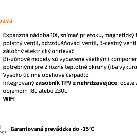
bava
Expanzná nádoba 10l, snímač prietoku, magnetický fi
poistný ventil, odvzdušňovací ventil, 3-cestný venti
záložný elektrický ohrievač.
Bi-zónové modely sú vybavené všetkými kompone
potrebnými pre 2 rôzne teplotné okruhy (iba vykuro
Vysoko účinné obehové čerpadlo
Integrovaný
zásobník TPV z nehrdzavejúce
j ocele 
objemom 180 alebo 230l.
WIFI
Garantovaná prevádzka do -25°C