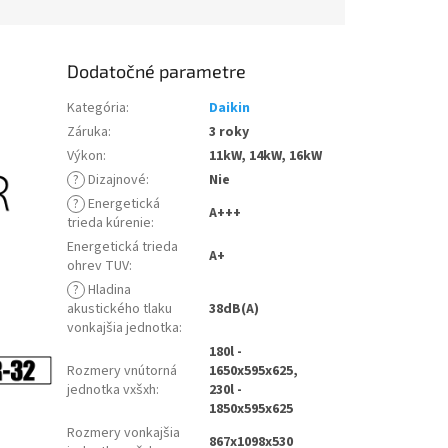
Dodatočné parametre
Kategória
:
Daikin
Záruka
:
3 roky
Výkon
:
11kW, 14kW, 16kW
?
Dizajnové
:
Nie
?
Energetická
A+++
trieda kúrenie
:
Energetická trieda
A+
ohrev TUV
:
?
Hladina
akustického tlaku
38dB(A)
vonkajšia jednotka
:
180l -
Rozmery vnútorná
1650x595x625,
jednotka vxšxh
:
230l -
1850x595x625
Rozmery vonkajšia
867x1098x530