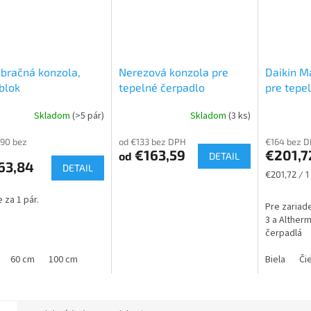
ibračná konzola,
Nerezová konzola pre
Daikin M
blok
tepelné čerpadlo
pre tepe
BRC1HH
Skladom
(>5 pár)
Skladom
(3 ks)
,90 bez
od €133 bez DPH
€164 bez 
€163,59
€201,7
od
DETAIL
63,84
DETAIL
Jednotková
€201,72 / 1
cena:
 za 1 pár.
Pre zariade
3 a Alther
čerpadlá
60 cm
100 cm
Biela
Či