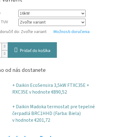
 TUV
oručiť do:
Zvoľte variant
Možnosti doručenia
Pridať do košíka
o od nás dostanete
+ Daikin EcoSensira 3,5kW FTXC35E +
RXC35E
v hodnote €890,52
+ Daikin Madoka termostat pre tepelné
čerpadlá BRC1HHD (Farba: Biela)
v hodnote €201,72