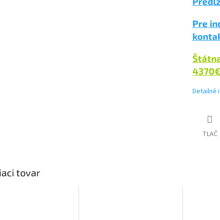
Predĺž
Pre in
konta
Štátn
4370
Detailné 
TLAČ
iaci tovar