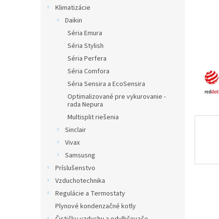
Klimatizácie
Daikin
Séria Emura
Séria Stylish
Séria Perfera
Séria Comfora
Séria Sensira a EcoSensira
Optimalizované pre vykurovanie -
rada Nepura
Multisplit riešenia
Sinclair
Vivax
Samsusng
Príslušenstvo
Vzduchotechnika
Regulácie a Termostaty
Plynové kondenzačné kotly