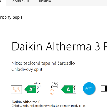
s
Podobné (10)
Diskusia
robný popis