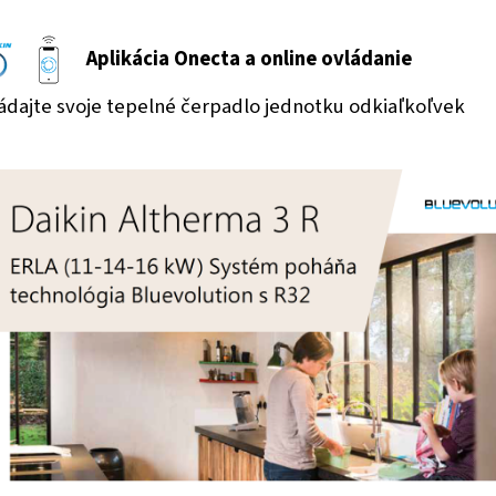
Aplikácia Onecta a online ovládanie
ádajte svoje tepelné čerpadlo jednotku odkiaľkoľvek