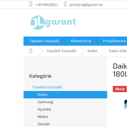
Prejsť
+421940230611
predajna@jlgarant.eu
na
obsah
Tepelné čerpadlá
Klimatizácie
Príslušenstvo
Domov
Tepelné čerpadlá
Daikin
Daikin Alt
B
Daik
o
Preskočiť
č
180
Kategórie
kategórie
n
ý
Tepelné čerpadlá
Akcia
p
Daikin
a
Samsung
n
e
Hyundai
l
Midea
Sinclair