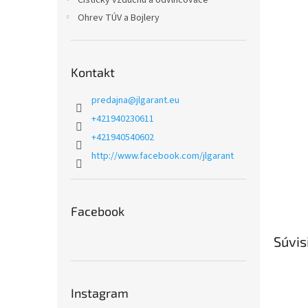
Čističky vzduchu a odvlhčovače
Ohrev TÚV a Bojlery
Kontakt
predajna
@
jlgarant.eu
+421940230611
+421940540602
http://www.facebook.com/jlgarant
Facebook
Súvis
Instagram