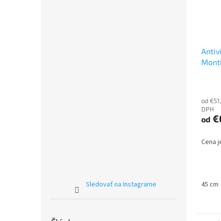
Antiv
Mont
od €51
DPH
€
od
Cena je
Sledovať na Instagrame
45 cm