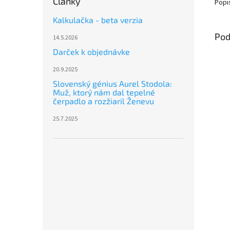
Články
Popi
Kalkulačka - beta verzia
Pod
14.5.2026
Darček k objednávke
20.9.2025
Slovenský génius Aurel Stodola:
Muž, ktorý nám dal tepelné
čerpadlo a rozžiaril Ženevu
25.7.2025