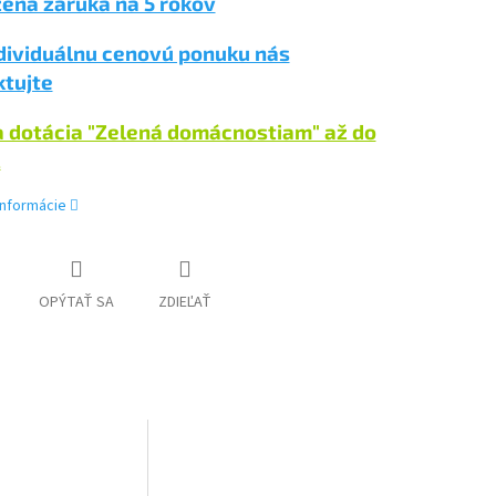
ená záruka na 5 rokov
dividuálnu cenovú ponuku nás
ktujte
a dotácia "Zelená domácnostiam" až do
€
informácie
OPÝTAŤ SA
ZDIEĽAŤ