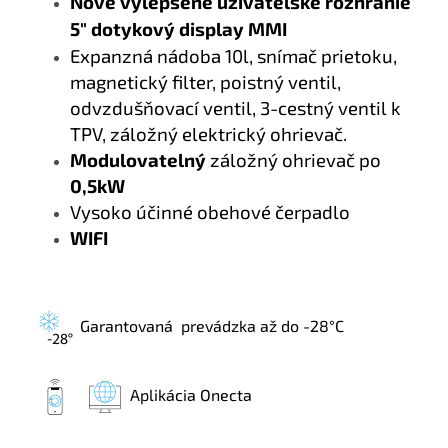
Nové vylepšené užívatelské rozhranie
5" dotykový display MMI
Expanzná nádoba 10l, snímač prietoku,
magnetický filter, poistný ventil,
odvzdušňovací ventil, 3-cestný ventil k
TPV, záložný elektrický ohrievač.
Modulovatelný
záložný ohrievač po
0,5kW
Vysoko účinné obehové čerpadlo
WIFI
Garantovaná prevádzka až do -28°C
Aplikácia Onecta