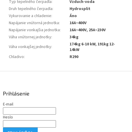
Typ tepelného čerpadla
:
Vzduch-voda
Druh tepelného čerpadla
:
Hydrosplit
Vykurovanie a chladenie
:
Áno
Napájanie vnútorná jednotka
:
16A~400V
Napájanie vonkajšia jednotka
:
16A~400V, 25A~230V
Váha vnútornej jednotky
:
34kg
174kg 6-10 kW, 191kg 12-
Váha vonkajšej jednotky
:
14kW
Chladivo
:
R290
Z
á
p
ä
Prihlásenie
t
E-mail
i
e
Heslo