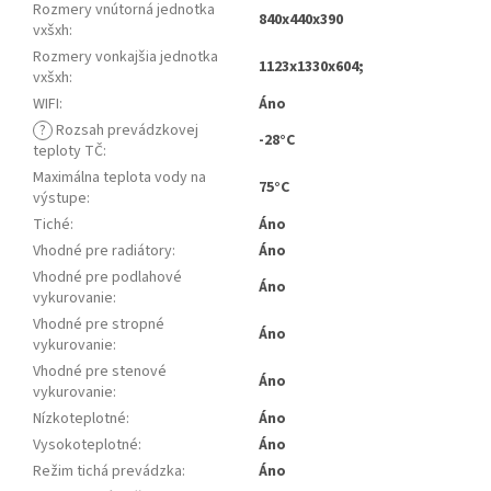
Rozmery vnútorná jednotka
840x440x390
vxšxh
:
Rozmery vonkajšia jednotka
1123x1330x604;
vxšxh
:
WIFI
:
Áno
?
Rozsah prevádzkovej
-28°C
teploty TČ
:
Maximálna teplota vody na
75°C
výstupe
:
Tiché
:
Áno
Vhodné pre radiátory
:
Áno
Vhodné pre podlahové
Áno
vykurovanie
:
Vhodné pre stropné
Áno
vykurovanie
:
Vhodné pre stenové
Áno
vykurovanie
:
Nízkoteplotné
:
Áno
Vysokoteplotné
:
Áno
Režim tichá prevádzka
:
Áno