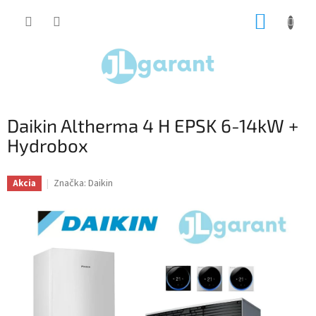
Prejsť
NÁKUP
na
obsah
KOŠÍK
Daikin Altherma 4 H EPSK 6-14kW +
Hydrobox
Značka:
Daikin
Akcia