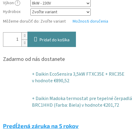
Výkon
?
Hydrobox
Môžeme doručiť do:
Zvoľte variant
Možnosti doručenia
Pridať do košíka
Zadarmo od nás dostanete
+ Daikin EcoSensira 3,5kW FTXC35E + RXC35E
v hodnote €890,52
+ Daikin Madoka termostat pre tepelné čerpadlá
BRC1HHD (Farba: Biela)
v hodnote €201,72
Predĺžená záruka na 5 rokov