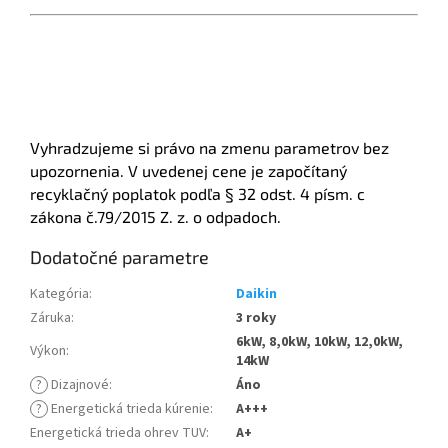
Vyhradzujeme si právo na zmenu parametrov bez
upozornenia. V uvedenej cene je započítaný
recyklačný poplatok podľa § 32 odst. 4 písm. c
zákona č.79/2015 Z. z. o odpadoch.
Dodatočné parametre
Kategória
:
Daikin
Záruka
:
3 roky
6kW, 8,0kW, 10kW, 12,0kW,
Výkon
:
14kW
?
Dizajnové
:
Áno
?
Energetická trieda kúrenie
:
A+++
Energetická trieda ohrev TUV
:
A+