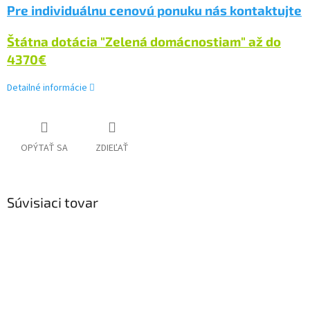
Pre individuálnu cenovú ponuku nás kontaktujte
Štátna dotácia "Zelená domácnostiam" až do
4370
€
Detailné informácie
OPÝTAŤ SA
ZDIEĽAŤ
Súvisiaci tovar