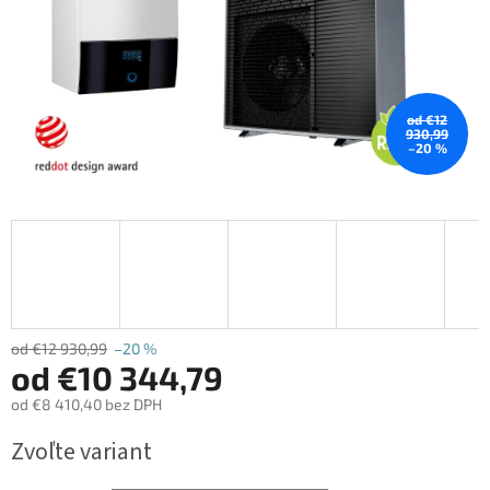
od €12
930,99
–20 %
od €12 930,99
–20 %
od
€10 344,79
od
€8 410,40
bez DPH
Jednotková
Zvoľte variant
cena: