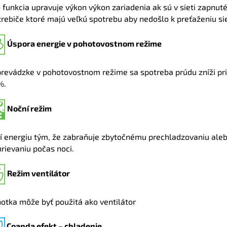
 funkcia upravuje výkon výkon zariadenia ak sú v sieti zapnut
rebiče ktoré majú veľkú spotrebu aby nedošlo k preťaženiu si
Úspora energie v pohotovostnom režime
prevádzke v pohotovostnom režime sa spotreba prúdu zníži pri
%.
Noční režim
rí energiu tým, že zabraňuje zbytočnému prechladzovaniu ale
rievaniu počas noci.
Režim ventilátor
otka môže byť použitá ako ventilátor
Coanda efekt – chladenie