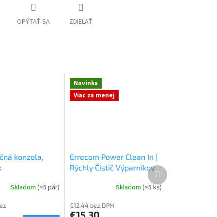
OPÝTAŤ SA
ZDIEĽAŤ
Novinka
Viac za menej
ačná konzola,
Errecom Power Clean In |
k
Rýchly Čistič Výparníkov
Ďalší
Klimatizácie
produkt
Skladom
(>5 pár)
Skladom
(>5 ks)
bez
€12,44 bez DPH
€15,30