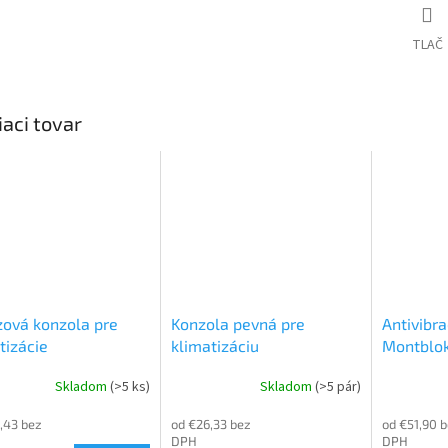
TLAČ
iaci tovar
ová konzola pre
Konzola pevná pre
Antivibr
tizácie
klimatizáciu
Montblo
Skladom
(>5 ks)
Skladom
(>5 pár)
,43 bez
od €26,33 bez
od €51,90 
DPH
DPH