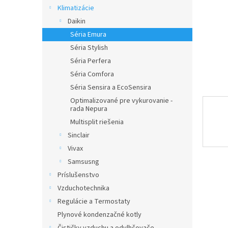
Klimatizácie
Daikin
Séria Emura
Séria Stylish
Séria Perfera
Séria Comfora
Séria Sensira a EcoSensira
Optimalizované pre vykurovanie -
rada Nepura
Multisplit riešenia
Sinclair
Vivax
Samsusng
Príslušenstvo
Vzduchotechnika
Regulácie a Termostaty
Plynové kondenzačné kotly