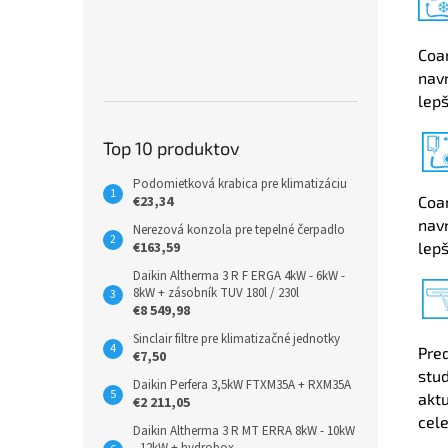
Coan
navr
lepš
Top 10 produktov
Podomietková krabica pre klimatizáciu
Coan
€23,34
navr
Nerezová konzola pre tepelné čerpadlo
lepš
€163,59
Daikin Altherma 3 R F ERGA 4kW - 6kW -
8kW + zásobník TUV 180l / 230l
€8 549,98
Sinclair filtre pre klimatizačné jednotky
Pre
€7,50
stud
Daikin Perfera 3,5kW FTXM35A + RXM35A
akt
€2 211,05
cele
Daikin Altherma 3 R MT ERRA 8kW - 10kW