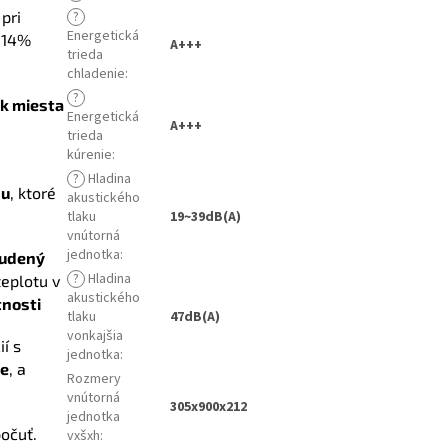
pri
?
Energetická
 14%
A+++
trieda
chladenie
:
?
k miesta
Energetická
A+++
trieda
kúrenie
:
?
Hladina
hu
, ktoré
akustického
tlaku
19~39dB(A)
vnútorná
jednotka
:
tudený
?
Hladina
teplotu v
akustického
nosti
tlaku
47dB(A)
vonkajšia
í s
jednotka
:
ne
, a
Rozmery
vnútorná
305x900x212
jednotka
očuť.
vxšxh
: