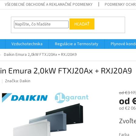
VŠEOBECNÉ OBCHODNÉ A REKLAMAČNÉ PODMIENKY
PODMIENKY OCHR
HĽADAŤ
Vzduchotechnika
Regulácie a Termostaty
Plynové kond
Daikin Emura 2,0kW FTXJ20Ax + RXJ20A9
kin Emura 2,0kW FTXJ20Ax + RXJ20A9
Značka:
Daikin
od €3 17
od
od
€2 06
Jednotk
Zvoľte
cena:
Farba