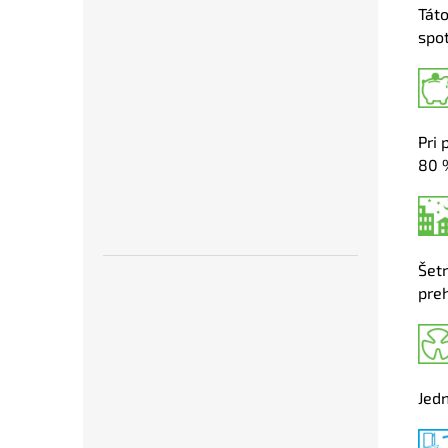
Táto
spot
Pri 
80 
Šet
preh
Jedn