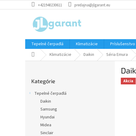
Prejsť
+421940230611
predajna@jlgarant.eu
na
obsah
Tepelné čerpadlá
Klimatizácie
Príslušenstvo
Domov
Klimatizácie
Daikin
Séria Emura
B
Dai
o
Preskočiť
č
Kategórie
kategórie
Akcia
n
ý
Tepelné čerpadlá
p
Daikin
a
Samsung
n
e
Hyundai
l
Midea
Sinclair