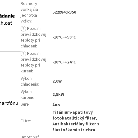
Rozmery
vonkajšia
522x840x350
jednotka
ádanie
vxšxh
:
chlosť
?
Rozsah
prevádzkovej
-10°C~+50°C
teploty pri
chladení
:
?
Rozsah
prevádzkovej
-20°C~+24°C
teploty pri
kúrení
:
Výkon
2,0W
chladenia
:
Výkon
2,5kW
kúrenie
:
martfónu
WIFI
:
Áno
Titánium-apatitový
fotokatalitický filter,
Filtre
:
Antibakteriálny filter s
čiastočkami striebra
Hmotnosť