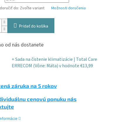
oručiť do:
Zvoľte variant
Možnosti doručenia
Pridať do košíka
o od nás dostanete
+ Sada na čistenie klimatizácie | Total Care
ERRECOM (Vône: Mäta)
v hodnote €13,99
ená záruka na 5 rokov
dividuálnu cenovú ponuku nás
ktujte
informácie