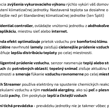
kcia
zvýšenia vykurovacieho výkonu
rýchlo vykúri váš domov 
tení klimatizačnej jednotky.
Nastavená teplota sa dosiahne o
lejšie než pri štandardnej klimatizačnej jednotke (len Split)
dential controller,
ovládajte vnútornú jednotku z
akéhokoľve
aplikáciu
, miestnu sieť alebo
internet.
nda efekt
optimalizuje
prietok vzduchu pre
komfortnú klímu
.
ciálne
navrhnuté
lamely
zaisťujú
cielenejšie prúdenie vzduc
žňuje
lepšiu distribúciu teploty
po celej miestnosti.
eligentné prúdenie vzduchu
, senzor nasmeruje
teplý alebo s
uch
do
potrebných oblastí
,
tepelný snímač
zisťuje aktuálnu 
stnosti a
smeruje
fúkanie
vzduchu rovnomerne
po celej
miest
sh Streamer
používa elektróny na spustenie chemických reakci
ekulami vzduchu a tým
rozkladá alergény
, ako sú
peľ
a
ples
kladá
pachy
, čím poskytuje
lepší a čistejší vzduch
mi tichá prevádzka -
prevádzku jednotky nie je takmer vôbec p