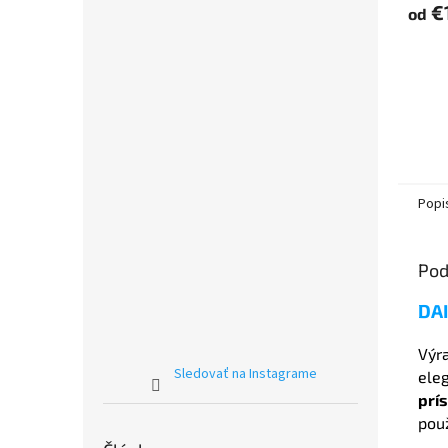
€
od
Popi
Pod
DA
Výr
Sledovať na Instagrame
ele
prí
pou