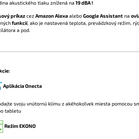
ina akustického tlaku znížená na
19 dBA !
sový príkaz
cez
Amazon Alexa
alebo
Google Assistant
na
ovl
vných
funkcií
, ako je nastavená teplota, prevádzkový režim, rý
ilátora a pod.
kcie:
Aplikácia Onecta
ádajte svoju vnútornú klímu z akéhokoľvek miesta pomocou s
bo tabletu
Režim EKONO