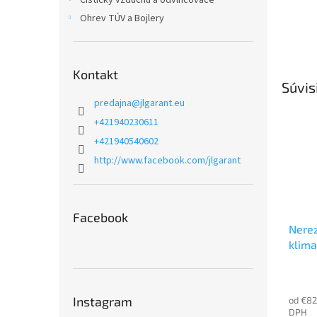
Čističky vzduchu a odvlhčovače
Ohrev TÚV a Bojlery
Kontakt
Súvis
predajna
@
jlgarant.eu
+421940230611
+421940540602
http://www.facebook.com/jlgarant
Facebook
Nerez
klima
Instagram
od €82
DPH