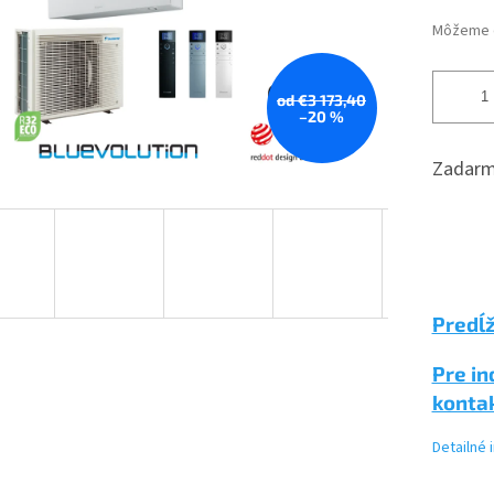
Môžeme d
od €3 173,40
–20 %
Zadarm
Predĺž
Pre in
konta
Detailné 