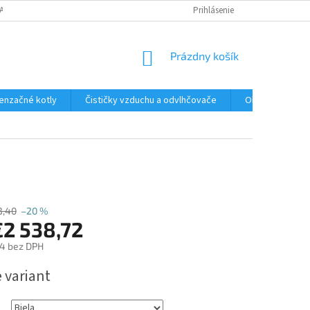
ANY OSOBNÝCH ÚDAJOV
Prihlásenie
NÁKUPNÝ
Prázdny košík
KOŠÍK
enzačné kotly
Čističky vzduchu a odvlhčovače
Ohrev TÚV a Boj
3,40
–20 %
€2 538,72
4
bez DPH
ová
 variant