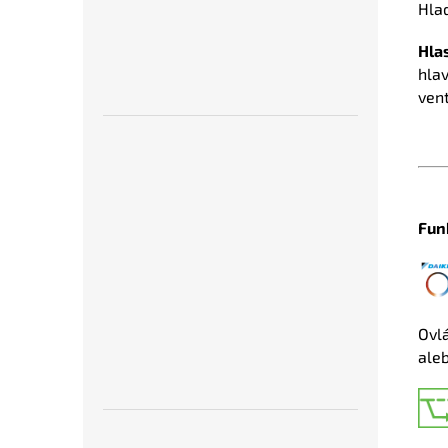
Hlad
Hla
hla
vent
Fun
Ovl
ale