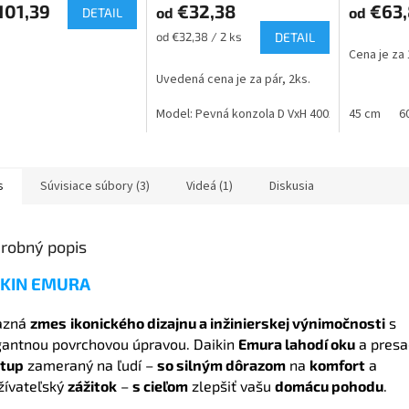
101,39
€32,38
€63,
od
od
DETAIL
Jednotková
od €32,38 / 2 ks
DETAIL
cena:
Cena je za 
Uvedená cena je za pár, 2ks.
Model: Pevná konzola D VxH 400x650 max. 70k
45 cm
6
s
Súvisiace súbory (3)
Videá (1)
Diskusia
robný popis
IKIN EMURA
azná
zmes
ikonického dizajnu a inžinierskej výnimočnosti
s
gantnou povrchovou úpravou. Daikin
Emura lahodí oku
a presa
stup
zameraný na ľudí –
so silným dôrazom
na
komfort
a
žívateľský
zážitok
–
s cieľom
zlepšiť vašu
domácu pohodu
.