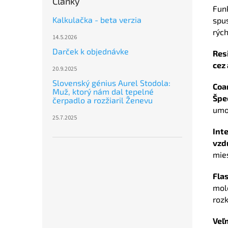
Články
Fun
Kalkulačka - beta verzia
spus
rých
14.5.2026
Darček k objednávke
Resi
cez 
20.9.2025
Slovenský génius Aurel Stodola:
Coa
Muž, ktorý nám dal tepelné
Špe
čerpadlo a rozžiaril Ženevu
umo
25.7.2025
Int
vzd
mie
Fla
mol
roz
Veľ