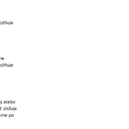
možňuje
lne
možňuje
ý alebo
č zisťuje
erne po