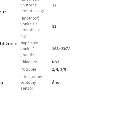
é
vnútorná
12
jednota v kg
:
ete.
Hmotnosť
vonkajšia
33
jednotka v
kg
:
Napájanie
bližne o
vonkajšia
16A~230V
jednotka
:
Chladivo
:
R32
Potrubie
:
1/4, 3/8
Inteligentný
bo
teplotný
Áno
senzor
: