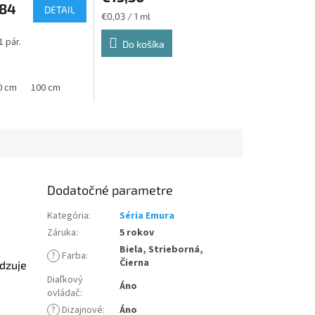
84
DETAIL
Jednotková
€0,03 / 1 ml
cena:
1 pár.
Do košíka
g/noha
0 cm
100 cm
Model: Pevná konzola D1 VxH 400x800 max. 70kg/noha
Dodatočné parametre
Kategória
:
Séria Emura
Záruka
:
5 rokov
Biela, Strieborná,
?
Farba
:
Čierna
dzuje
Diaľkový
Áno
ovládač
:
?
Dizajnové
:
Áno