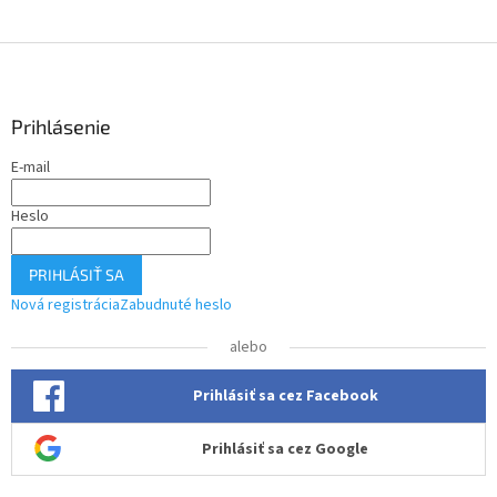
Z
á
p
ä
Prihlásenie
t
E-mail
i
e
Heslo
PRIHLÁSIŤ SA
Nová registrácia
Zabudnuté heslo
alebo
Prihlásiť sa cez Facebook
Prihlásiť sa cez Google