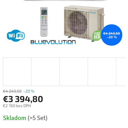
€4 243,50
–20 %
€4 243,50
–20 %
€3 394,80
€2 760 bez DPH
Jednotková
Skladom
(>5 Set)
cena: