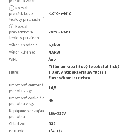
jednotka vxšxh
:
?
Rozsah
prevádzkovej
-10°C~+46°C
teploty pri chladení
:
?
Rozsah
prevádzkovej
-20°C~+24°C
teploty pri kúrení
:
Výkon chladenia
:
6,0kW
Výkon kúrenie
:
4,8kW
WIFI
:
Áno
Titánium-apatitový fotokatalitický
Filtre
:
filter, Antibakteriálny filter s
čiastočkami striebra
Hmotnosť vnútorná
14,5
jednota v kg
:
Hmotnosť vonkajšia
49
jednotka v kg
:
Napájanie vonkajšia
16A~230V
jednotka
:
Chladivo
:
R32
Potrubie
:
1/4, 1/2