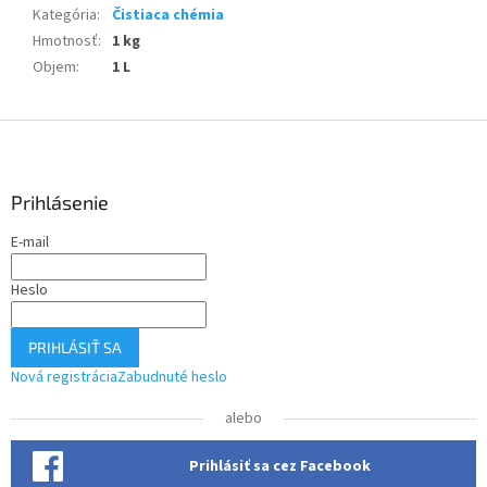
Kategória
:
Čistiaca chémia
Hmotnosť
:
1 kg
Objem
:
1 L
Z
á
p
ä
Prihlásenie
t
E-mail
i
e
Heslo
PRIHLÁSIŤ SA
Nová registrácia
Zabudnuté heslo
alebo
Prihlásiť sa cez Facebook