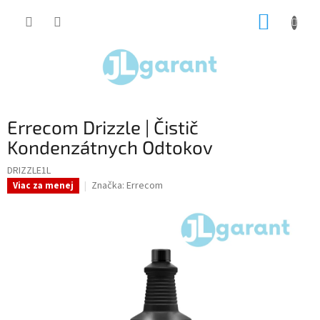
Prejsť
NÁKUP
na
obsah
KOŠÍK
Errecom Drizzle | Čistič
Kondenzátnych Odtokov
DRIZZLE1L
Značka:
Errecom
Viac za menej