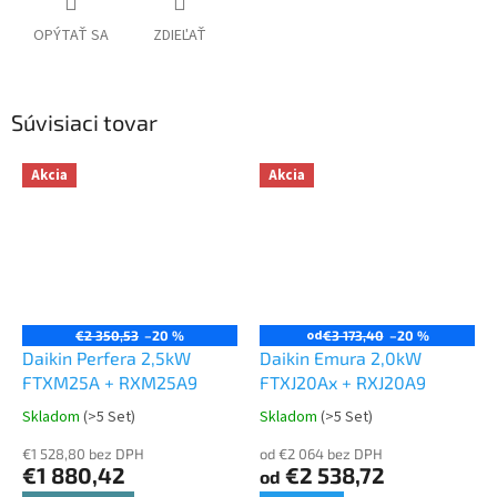
OPÝTAŤ SA
ZDIEĽAŤ
Súvisiaci tovar
Akcia
Akcia
od
€2 350,53
–20 %
€3 173,40
–20 %
Daikin Perfera 2,5kW
Daikin Emura 2,0kW
FTXM25A + RXM25A9
FTXJ20Ax + RXJ20A9
Skladom
(>5 Set)
Skladom
(>5 Set)
€1 528,80 bez DPH
od €2 064 bez DPH
€1 880,42
€2 538,72
od