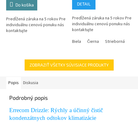
DETAIL
Do košíka
Predĺžená záruka na 5 rokov Pre
Predĺžená záruka na 5 rokov Pre
individuálnu cenovú ponuku nás
individuálnu cenovú ponuku nás
kontaktujte
kontaktujte
Biela
Čierna
Strieborná
ZOBRAZIŤ VŠETKY SÚVISIACE PRODUKTY
Popis
Diskusia
Podrobný popis
Errecom Drizzle: Rýchly a účinný čistič
kondenzátnych odtokov klimatizácie