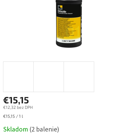
€15,15
€12,32 bez DPH
Jednotková
€15,15 / 1 l
cena:
Skladom
(2 balenie)