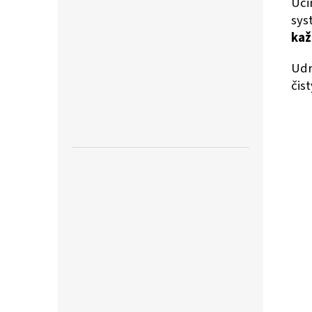
Úči
sys
kaž
Udr
čis