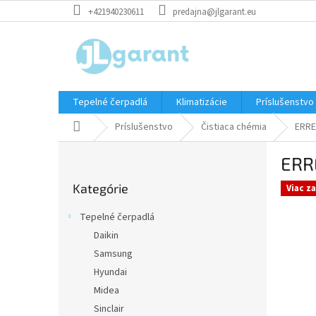
Prejsť
+421940230611
predajna@jlgarant.eu
na
obsah
Tepelné čerpadlá
Klimatizácie
Príslušenstvo
Domov
Príslušenstvo
Čistiaca chémia
ERRE
B
ERRE
o
Preskočiť
č
Kategórie
kategórie
Viac z
n
ý
Tepelné čerpadlá
p
Daikin
a
Samsung
n
e
Hyundai
l
Midea
Sinclair