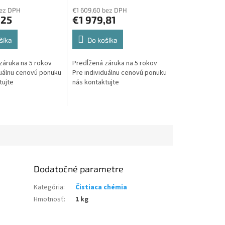
bez DPH
€1 609,60 bez DPH
,25
€1 979,81
šíka
Do košíka
záruka na 5 rokov
Predĺžená záruka na 5 rokov
duálnu cenovú ponuku
Pre individuálnu cenovú ponuku
tujte
nás kontaktujte
Dodatočné parametre
Kategória
:
Čistiaca chémia
Hmotnosť
:
1 kg