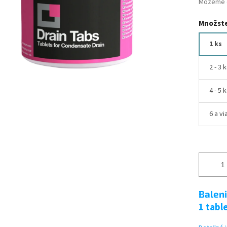
Môžeme d
Množste
1 ks
2 - 3 
4 - 5 
6 a vi
Baleni
1 tabl