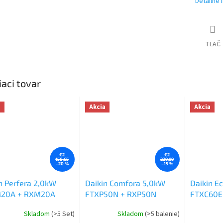
Detailné 
TLAČ
iaci tovar
a
Akcia
Akcia
€2
€2
158,65
229,99
–20 %
–15 %
n Perfera 2,0kW
Daikin Comfora 5,0kW
Daikin E
20A + RXM20A
FTXP50N + RXP50N
FTXC60E
Skladom
(>5 Set)
Skladom
(>5 balenie)