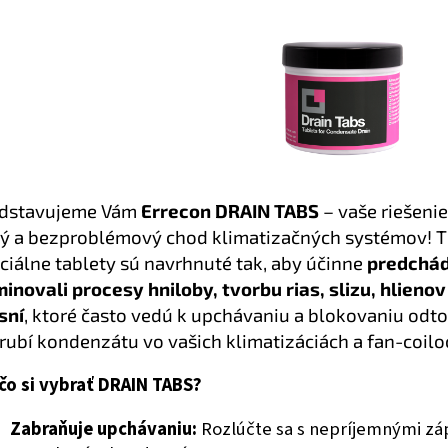
edstavujeme Vám
Errecon DRAIN TABS
– vaše riešenie
tý a bezproblémový chod klimatizačných systémov! T
ciálne tablety sú navrhnuté tak, aby účinne
predchád
minovali procesy hniloby, tvorbu rias, slizu, hlienov
sní
, ktoré často vedú k upchávaniu a blokovaniu odt
rubí kondenzátu vo vašich klimatizáciách a fan-coilo
čo si vybrať DRAIN TABS?
Zabraňuje upchávaniu:
Rozlúčte sa s nepríjemnými zá