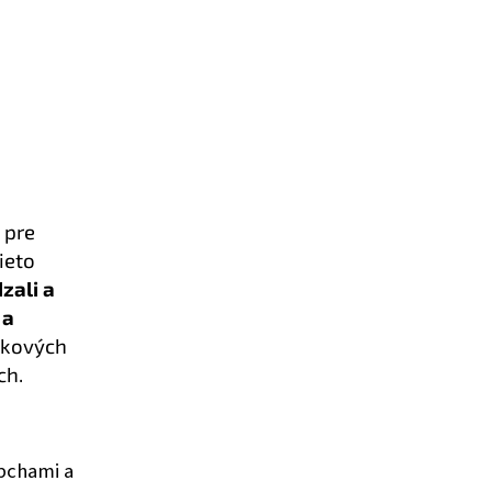
 pre
ieto
zali a
 a
okových
ch.
pchami a