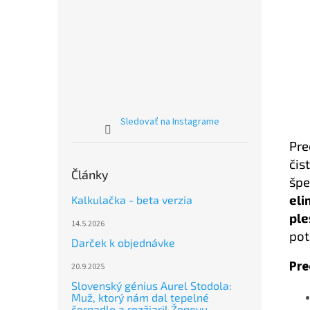
Sledovať na Instagrame
Pr
čis
Články
špe
eli
Kalkulačka - beta verzia
ple
14.5.2026
pot
Darček k objednávke
Pre
20.9.2025
Slovenský génius Aurel Stodola:
Muž, ktorý nám dal tepelné
čerpadlo a rozžiaril Ženevu