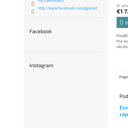
+421940540602
€1 404
http://www.facebook.com/jlgarant
€1 7
D
Facebook
Predĺž
Pre in
nás ko
Instagram
Popi
Pod
Err
záp