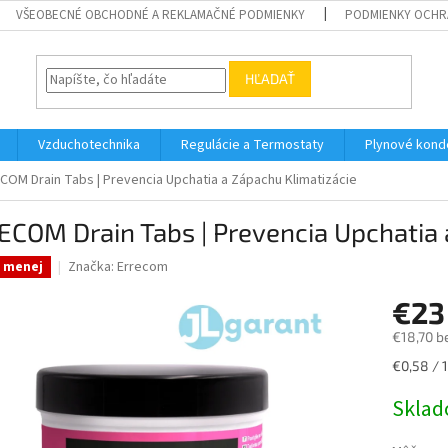
VŠEOBECNÉ OBCHODNÉ A REKLAMAČNÉ PODMIENKY
PODMIENKY OCHR
HĽADAŤ
Vzduchotechnika
Regulácie a Termostaty
Plynové kond
COM Drain Tabs | Prevencia Upchatia a Zápachu Klimatizácie
COM Drain Tabs | Prevencia Upchatia 
Značka:
Errecom
a menej
€23
€18,70 b
Jednotk
€0,58 / 1
cena:
Skla