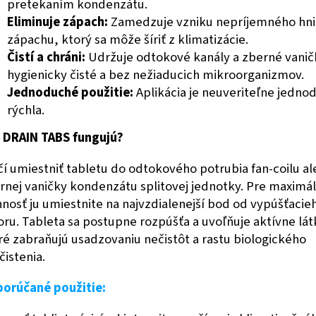
pretekaním kondenzátu.
Eliminuje zápach:
Zamedzuje vzniku nepríjemného hn
zápachu, ktorý sa môže šíriť z klimatizácie.
Čistí a chráni:
Udržuje odtokové kanály a zberné vanič
hygienicky čisté a bez nežiaducich mikroorganizmov.
Jednoduché použitie:
Aplikácia je neuveriteľne jedno
rýchla.
 DRAIN TABS fungujú?
čí umiestniť tabletu do odtokového potrubia fan-coilu a
rnej vaničky kondenzátu splitovej jednotky. Pre maximá
nnosť ju umiestnite na najvzdialenejší bod od vypúšťacie
oru. Tableta sa postupne rozpúšťa a uvoľňuje aktívne lát
ré zabraňujú usadzovaniu nečistôt a rastu biologického
čistenia.
orúčané použitie: