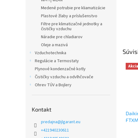
WI-FI | WLAN
Medené potrubie pre kliamatizácie
Plastové žlaby a príslušenstvo
Filtre pre klimatizačné jednotky a
čističky vzduchu
Náradie pre chladiarov
Oleje a mazivá
Súvis
Vzduchotechnika
Regulácie a Termostaty
Akci
Plynové kondenzačné kotly
Čističky vzduchu a odvlhčovače
Ohrev TÚV a Bojlery
Kontakt
Daiki
FTXM
predajna
@
jlgarant.eu
+421940230611