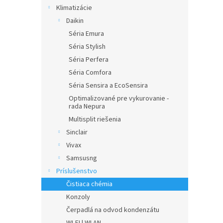
Klimatizácie
Daikin
Séria Emura
Séria Stylish
Séria Perfera
Séria Comfora
Séria Sensira a EcoSensira
Optimalizované pre vykurovanie -
rada Nepura
Multisplit riešenia
Sinclair
Vivax
Samsusng
Príslušenstvo
Čistiaca chémia
Konzoly
Čerpadlá na odvod kondenzátu