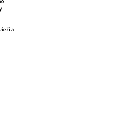
ho
y
ieži a