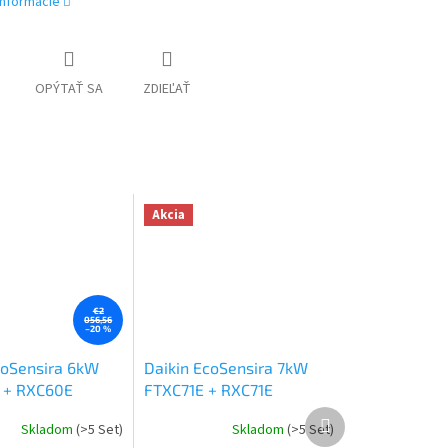
informácie
OPÝTAŤ SA
ZDIEĽAŤ
Akcia
€2
056,56
–20 %
coSensira 6kW
Daikin EcoSensira 7kW
 + RXC60E
FTXC71E + RXC71E
Ďalší
Skladom
(>5 Set)
Skladom
(>5 Set)
produkt