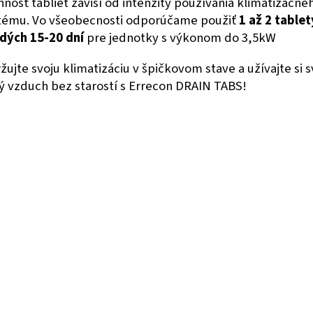
nnosť tabliet závisí od intenzity používania klimatizačné
tému. Vo všeobecnosti odporúčame použiť
1 až 2 tablet
dých 15-20 dní
pre jednotky s výkonom do 3,5kW
žujte svoju klimatizáciu v špičkovom stave a užívajte si sv
tý vzduch bez starostí s Errecon DRAIN TABS!