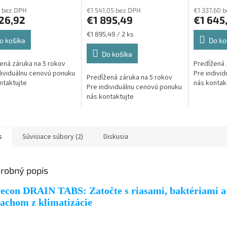
 bez DPH
€1 541,05 bez DPH
€1 337,60 
26,92
€1 895,49
€1 645
Jednotková
€1 895,49 / 2 ks
o košíka
Do ko
cena:
Do košíka
ená záruka na 5 rokov
Predĺžená 
dividuálnu cenovú ponuku
Pre indivi
Predĺžená záruka na 5 rokov
ntaktujte
nás kontak
Pre individuálnu cenovú ponuku
nás kontaktujte
s
Súvisiace súbory (2)
Diskusia
robný popis
econ DRAIN TABS: Zatočte s riasami, baktériami a
achom z klimatizácie