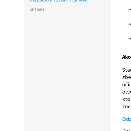
25.7.2025
Ako
Sta
zbe
úči
otv
kto
zne
Odp