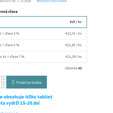
oručiť do:
17.8.2026
Možnosti doručenia
vná zľava
€23
/ ks
ks = zľava 3 %
€22,31
/ ks
ks = zľava 5 %
€21,85
/ ks
ac ks = zľava 7 %
€21,39
/ ks
Ušetríte
€0
Pridať do košíka
e obsahuje 40ks tabliet
eta vydrží 15-20 dní