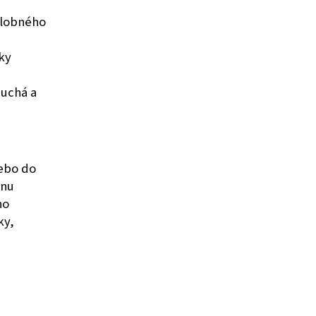
ilobného
ky
duchá a
lebo do
lnu
ho
ky,