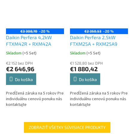
€3 308,70
–20 %
€2 350,53
–20 %
Daikin Perfera 4,2kW
Daikin Perfera 2,5kW
FTXM42R + RXM42A
FTXM25A + RXM25A9
Skladom
(>5 Set)
Skladom
(>5 Set)
€2 152 bez DPH
€1 528,80 bez DPH
€2 646,96
€1 880,42
Do košíka
Do košíka
Predĺžená záruka na 5 rokov Pre
Predĺžená záruka na 5 rokov Pre
individuálnu cenovú ponuku nás
individuálnu cenovú ponuku nás
kontaktujte
kontaktujte
ZOBRAZIŤ VŠETKY SÚVISIACE PRODUKTY