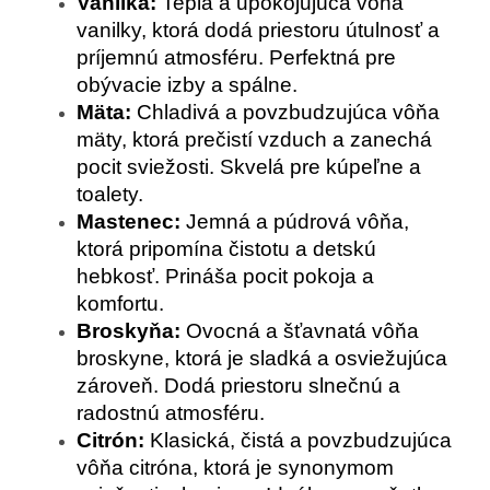
Vanilka:
Teplá a upokojujúca vôňa
vanilky, ktorá dodá priestoru útulnosť a
príjemnú atmosféru. Perfektná pre
obývacie izby a spálne.
Mäta:
Chladivá a povzbudzujúca vôňa
mäty, ktorá prečistí vzduch a zanechá
pocit sviežosti. Skvelá pre kúpeľne a
toalety.
Mastenec:
Jemná a púdrová vôňa,
ktorá pripomína čistotu a detskú
hebkosť. Prináša pocit pokoja a
komfortu.
Broskyňa:
Ovocná a šťavnatá vôňa
broskyne, ktorá je sladká a osviežujúca
zároveň. Dodá priestoru slnečnú a
radostnú atmosféru.
Citrón:
Klasická, čistá a povzbudzujúca
vôňa citróna, ktorá je synonymom