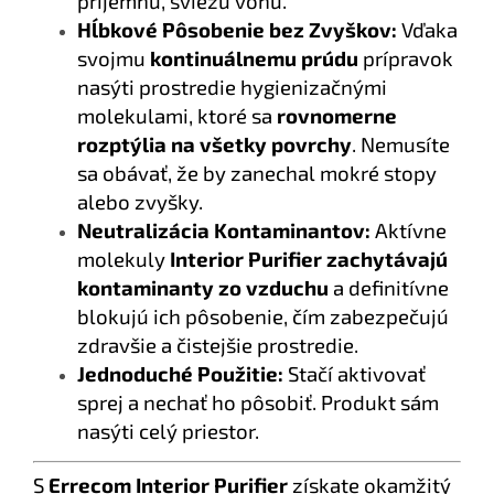
príjemnú, sviežu vôňu.
Hĺbkové Pôsobenie bez Zvyškov:
Vďaka
svojmu
kontinuálnemu prúdu
prípravok
nasýti prostredie hygienizačnými
molekulami, ktoré sa
rovnomerne
rozptýlia na všetky povrchy
. Nemusíte
sa obávať, že by zanechal mokré stopy
alebo zvyšky.
Neutralizácia Kontaminantov:
Aktívne
molekuly
Interior Purifier
zachytávajú
kontaminanty zo vzduchu
a definitívne
blokujú ich pôsobenie, čím zabezpečujú
zdravšie a čistejšie prostredie.
Jednoduché Použitie:
Stačí aktivovať
sprej a nechať ho pôsobiť. Produkt sám
nasýti celý priestor.
S
Errecom Interior Purifier
získate okamžitý