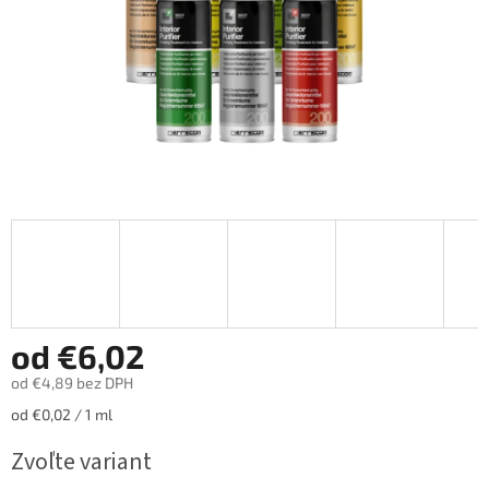
od
€6,02
od
€4,89
bez DPH
Jednotková
od €0,02 / 1 ml
cena:
Zvoľte variant