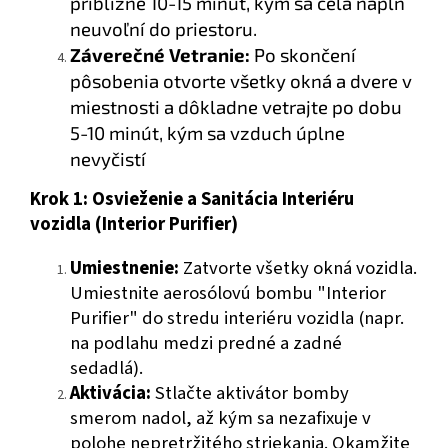
približne 10-15 minút, kým sa celá náplň
neuvoľní do priestoru.
Záverečné Vetranie:
Po skončení
pôsobenia otvorte všetky okná a dvere v
miestnosti a dôkladne vetrajte po dobu
5-10 minút, kým sa vzduch úplne
nevyčistí
Krok 1: Osvieženie a Sanitácia Interiéru
vozidla (Interior Purifier)
Umiestnenie:
Zatvorte všetky okná vozidla.
Umiestnite aerosólovú bombu "Interior
Purifier" do stredu interiéru vozidla (napr.
na podlahu medzi predné a zadné
sedadlá).
Aktivácia:
Stlačte aktivátor bomby
smerom nadol, až kým sa nezafixuje v
polohe nepretržitého striekania. Okamžite