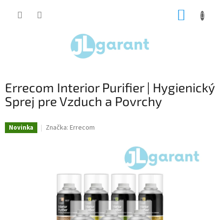
Prejsť
NÁKUP
na
obsah
KOŠÍK
Errecom Interior Purifier | Hygienický
Sprej pre Vzduch a Povrchy
Značka:
Errecom
Novinka