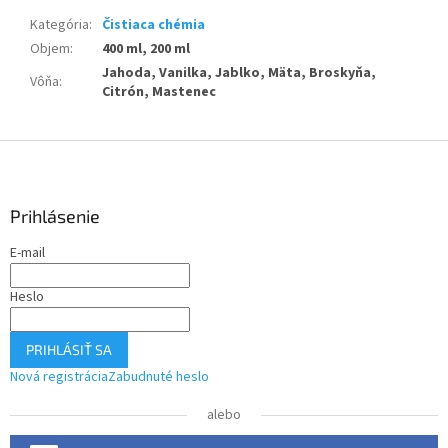
Kategória
:
Čistiaca chémia
Objem
:
400 ml, 200 ml
Jahoda, Vanilka, Jablko, Mäta, Broskyňa,
Vôňa
:
Citrón, Mastenec
Z
á
p
ä
Prihlásenie
t
E-mail
i
e
Heslo
PRIHLÁSIŤ SA
Nová registrácia
Zabudnuté heslo
alebo