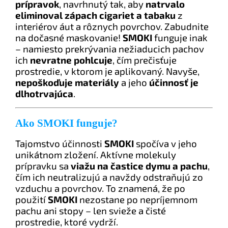
prípravok
, navrhnutý tak, aby
natrvalo
eliminoval zápach cigariet a tabaku
z
interiérov áut a rôznych povrchov. Zabudnite
na dočasné maskovanie!
SMOKI
funguje inak
– namiesto prekrývania nežiaducich pachov
ich
nevratne pohlcuje
, čím prečisťuje
prostredie, v ktorom je aplikovaný. Navyše,
nepoškoďuje materiály
a jeho
účinnosť je
dlhotrvajúca
.
Ako SMOKI funguje?
Tajomstvo účinnosti
SMOKI
spočíva v jeho
unikátnom zložení. Aktívne molekuly
prípravku sa
viažu na častice dymu a pachu
,
čím ich neutralizujú a navždy odstraňujú zo
vzduchu a povrchov. To znamená, že po
použití
SMOKI
nezostane po nepríjemnom
pachu ani stopy – len svieže a čisté
prostredie, ktoré vydrží.