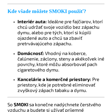
K
de všade môžete SMOKI použiť?
Interiér auta:
Ideálne pre fajčiarov, ktorí
chcú udržať svoje vozidlo bez zápachu
dymu, alebo pre tých, ktorí si kúpili
ojazdené auto a chcú sa zbaviť
pretrvávajúceho zápachu.
Domácnosť:
Vhodný na koberce,
čalúnenie, záclony, steny a akékoľvek iné
povrchy, ktoré môžu absorbovať pach
cigaretového dymu.
Kancelárie a komerčné priestory:
Pre
priestory, kde je potrebné eliminovať
zvyškový zápach tabaku a dymu.
So
SMOKI
sa konečne nadýchnete čerstvého
vzduchu a budete si užívať príjemné