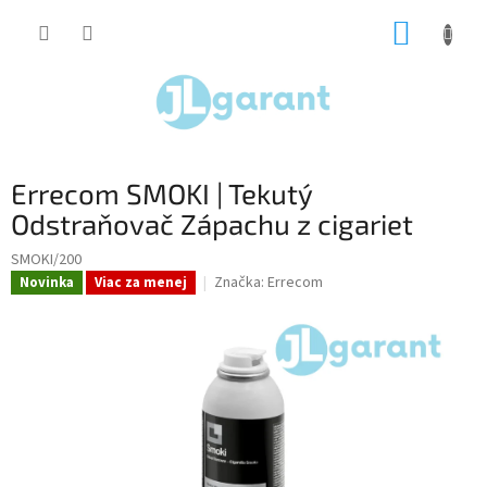
Prejsť
NÁKUP
na
obsah
KOŠÍK
Errecom SMOKI | Tekutý
Odstraňovač Zápachu z cigariet
SMOKI/200
Značka:
Errecom
Novinka
Viac za menej