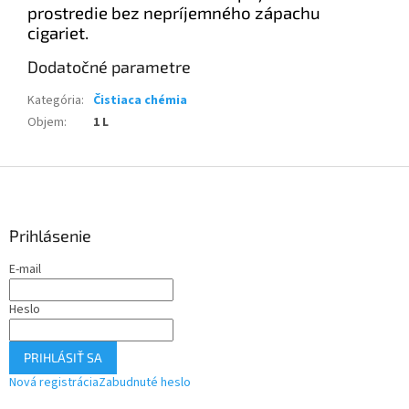
prostredie bez nepríjemného zápachu
cigariet.
Dodatočné parametre
Kategória
:
Čistiaca chémia
Objem
:
1 L
Z
á
p
ä
Prihlásenie
t
E-mail
i
e
Heslo
PRIHLÁSIŤ SA
Nová registrácia
Zabudnuté heslo