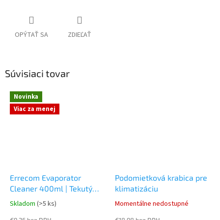
OPÝTAŤ SA
ZDIEĽAŤ
Súvisiaci tovar
Novinka
Viac za menej
Errecom Evaporator
Podomietková krabica pre
Cleaner 400ml | Tekutý
klimatizáciu
Čistič Klimatizácie
Skladom
(>5 ks)
Momentálne nedostupné