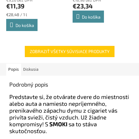
€9,26 bez DPH
€18,98 bez DPH
€11,39
€23,34
Jednotková
€28,48 / 1 l
Do košíka
cena:
Do košíka
ZOBRAZIŤ VŠETKY SÚVISIACE PRODUKTY
Popis
Diskusia
Podrobný popis
Predstavte si, že otvárate dvere do miestnosti
alebo auta a namiesto nepríjemného,
prenikavého zápachu dymu z cigariet vás
privíta svieži, čistý vzduch. Už žiadne
kompromisy! S
SMOKI
sa to stáva
skutočnosťou.