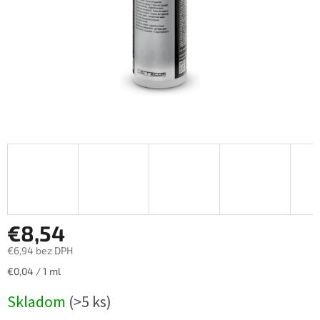
€8,54
€6,94 bez DPH
Jednotková
€0,04 / 1 ml
cena:
Skladom
(>5 ks)