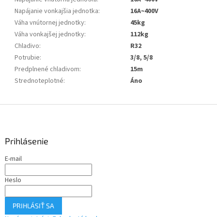
Napájanie vonkajšia jednotka
:
16A~400V
Váha vnútornej jednotky
:
45kg
Váha vonkajšej jednotky
:
112kg
Chladivo
:
R32
Potrubie
:
3/8, 5/8
Predplnené chladivom
:
15m
Strednoteplotné
:
Áno
Z
á
p
ä
Prihlásenie
t
E-mail
i
e
Heslo
PRIHLÁSIŤ SA