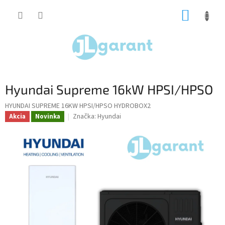
Prejsť
NÁKUP
na
obsah
KOŠÍK
Hyundai Supreme 16kW HPSI/HPSO
HYUNDAI SUPREME 16KW HPSI/HPSO HYDROBOX2
Značka:
Hyundai
Akcia
Novinka