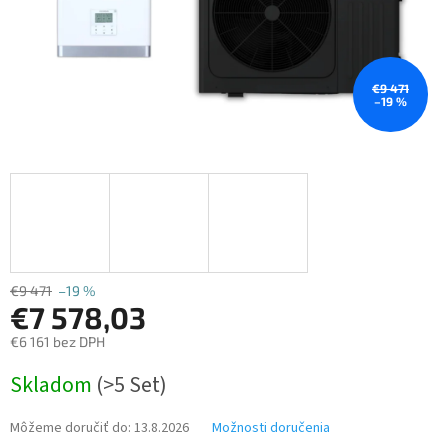
€9 471
–19 %
€9 471
–19 %
€7 578,03
€6 161 bez DPH
Jednotková
Skladom
(>5 Set)
cena:
Môžeme doručiť do:
13.8.2026
Možnosti doručenia