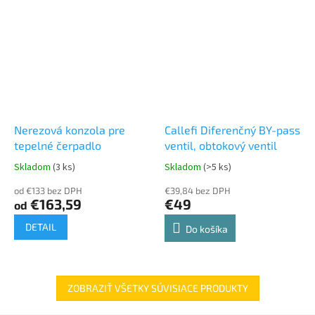
Nerezová konzola pre
Callefi Diferenčný BY-pass
tepelné čerpadlo
ventil, obtokový ventil
Skladom
(3 ks)
Skladom
(>5 ks)
od €133 bez DPH
€39,84 bez DPH
€163,59
€49
od
DETAIL
Do košíka
ZOBRAZIŤ VŠETKY SÚVISIACE PRODUKTY