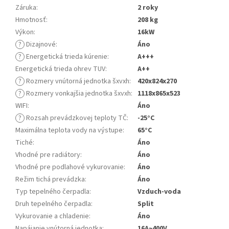
Záruka
:
2 roky
Hmotnosť
:
208 kg
Výkon
:
16kW
?
Dizajnové
:
Áno
?
Energetická trieda kúrenie
:
A+++
Energetická trieda ohrev TUV
:
A++
?
Rozmery vnútorná jednotka šxvxh
:
420x824x270
?
Rozmery vonkajšia jednotka šxvxh
:
1118x865x523
WIFI
:
Áno
?
Rozsah prevádzkovej teploty TČ
:
-25°C
Maximálna teplota vody na výstupe
:
65°C
Tiché
:
Áno
Vhodné pre radiátory
:
Áno
Vhodné pre podlahové vykurovanie
:
Áno
Režim tichá prevádzka
:
Áno
Typ tepelného čerpadla
:
Vzduch-voda
Druh tepelného čerpadla
:
Split
Vykurovanie a chladenie
:
Áno
Napájanie vnútorná jednotka
:
16A~400V