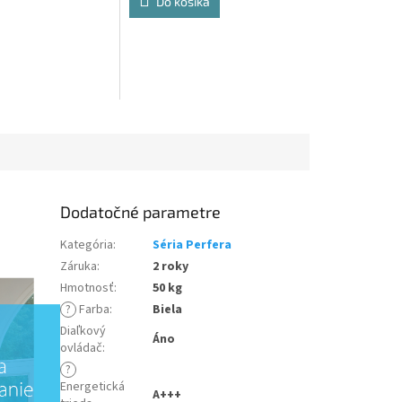
Do košíka
VxH 400x800 max. 70kg/noha
Dodatočné parametre
Kategória
:
Séria Perfera
Záruka
:
2 roky
Hmotnosť
:
50 kg
?
Farba
:
Biela
Diaľkový
Áno
ovládač
:
?
Energetická
A+++