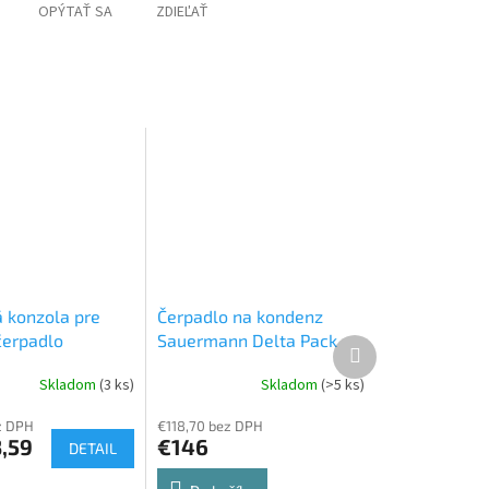
OPÝTAŤ SA
ZDIEĽAŤ
 konzola pre
Čerpadlo na kondenz
čerpadlo
Sauermann Delta Pack
Ďalší
produkt
Skladom
(3 ks)
Skladom
(>5 ks)
z DPH
€118,70 bez DPH
,59
€146
DETAIL