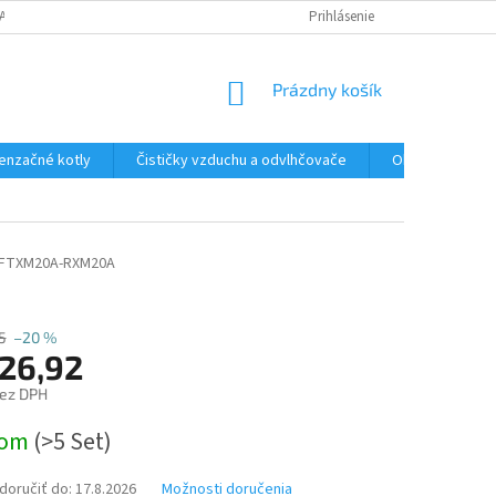
ANY OSOBNÝCH ÚDAJOV
Prihlásenie
NÁKUPNÝ
Prázdny košík
KOŠÍK
enzačné kotly
Čističky vzduchu a odvlhčovače
Ohrev TÚV a Boj
FTXM20A-RXM20A
5
–20 %
726,92
bez DPH
ová
dom
(>5 Set)
oručiť do:
17.8.2026
Možnosti doručenia