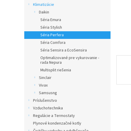
Klimatizácie
Daikin
Séria Emura
Séria Stylish
Séria Perfera
Séria Comfora
Séria Sensira a EcoSensira
Optimalizované pre vykurovanie -
rada Nepura
Multisplit riešenia
Sinclair
Vivax
Samsusng
Príslušenstvo
Vzduchotechnika
Regulácie a Termostaty
Plynové kondenzačné kotly