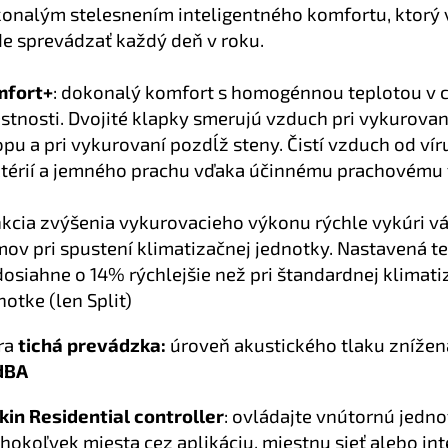
onalým stelesnením inteligentného komfortu, ktorý 
e sprevádzať každý deň v roku.
mfort+
: dokonalý komfort s homogénnou teplotou v c
stnosti. Dvojité klapky smerujú vzduch pri vykurovan
opu a pri vykurovaní pozdĺž steny. Čistí vzduch od vír
térií a jemného prachu vďaka účinnému prachovému f
kcia zvýšenia vykurovacieho výkonu rýchle vykúri v
ov pri spustení klimatizačnej jednotky. Nastavená t
dosiahne o 14% rýchlejšie než pri štandardnej klimati
notke (len Split)
ra
tichá prevádzka:
úroveň akustického tlaku znížen
dBA
kin
Residential controller
: ovládajte vnútornú jedno
hokoľvek miesta cez aplikáciu, miestnu sieť alebo int