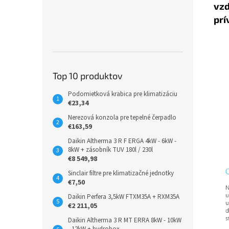
vz
prí
Top 10 produktov
Podomietková krabica pre klimatizáciu
€23,34
Nerezová konzola pre tepelné čerpadlo
€163,59
Daikin Altherma 3 R F ERGA 4kW - 6kW -
8kW + zásobník TUV 180l / 230l
€8 549,98
Sinclair filtre pre klimatizačné jednotky
€7,50
Daikin Perfera 3,5kW FTXM35A + RXM35A
€2 211,05
Daikin Altherma 3 R MT ERRA 8kW - 10kW