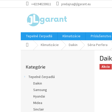
Prejsť
+421940230611
predajna@jlgarant.eu
na
obsah
Tepelné čerpadlá
Klimatizácie
Príslušenstvo
Domov
Klimatizácie
Daikin
Séria Perfera
B
Dai
o
Preskočiť
č
Kategórie
kategórie
Akcia
n
ý
Tepelné čerpadlá
p
Daikin
a
Samsung
n
e
Hyundai
l
Midea
Sinclair