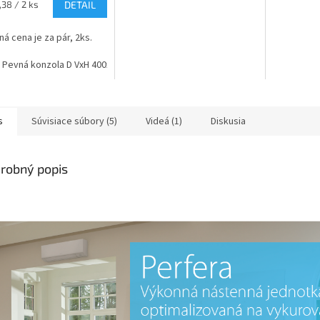
ková
,38 / 2 ks
DETAIL
á cena je za pár, 2ks.
 Pevná konzola D VxH 400x650 max. 70kg/noha
Model: Pevná konzola D1 
s
Súvisiace súbory (5)
Videá (1)
Diskusia
robný popis