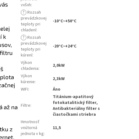
vás
vxšxh
:
?
Rozsah
prevádzkovej
-10°C~+50°C
teploty pri
elej
chladení
:
í k
?
Rozsah
prevádzkovej
usov,
-20°C~+24°C
teploty pri
iltru
kúrení
:
Výkon
2,0kW
áš
chladenia
:
Výkon
eplota
2,3kW
kúrenie
:
začnej
WIFI
:
Áno
Titánium-apatitový
fotokatalitický filter,
Filtre
:
á až na
Antibakteriálny filter s
čiastočkami striebra
Hmotnosť
vnútorná
11,5
tku z
jednota v kg
:
ernet.