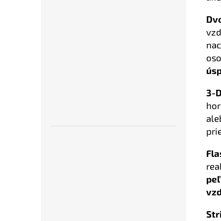
Dvo
vzd
nac
oso
úsp
3-D
hor
ale
pri
Fla
rea
peľ
vz
Str