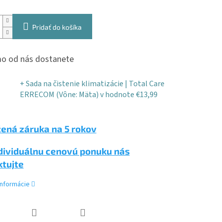
Pridať do košíka
o od nás dostanete
+ Sada na čistenie klimatizácie | Total Care
ERRECOM (Vône: Mäta)
v hodnote €13,99
ená záruka na 5 rokov
dividuálnu cenovú ponuku nás
ktujte
informácie