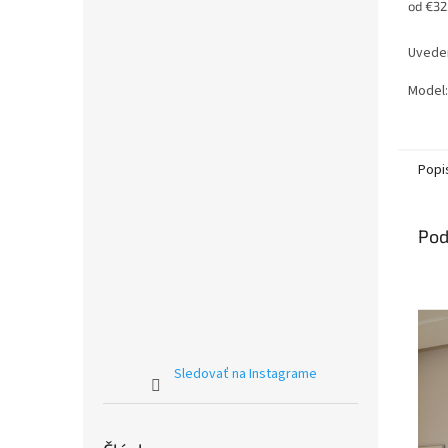
Jednot
od €32
cena:
Uveden
Model:
Popi
Pod
Sledovať na Instagrame