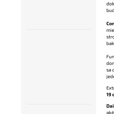
dok
bud
Co
mie
str
bak
Fun
dom
sa 
jed
Ext
19 
Dai
aké