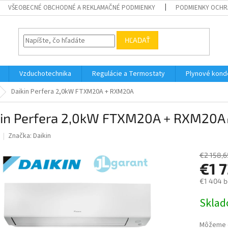
VŠEOBECNÉ OBCHODNÉ A REKLAMAČNÉ PODMIENKY
PODMIENKY OCHR
HĽADAŤ
Vzduchotechnika
Regulácie a Termostaty
Plynové kond
Daikin Perfera 2,0kW FTXM20A + RXM20A
kin Perfera 2,0kW FTXM20A + RXM20A
Značka:
Daikin
€2 158,6
€1 
€1 404 
Jednotk
Skla
cena:
Môžeme d