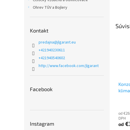
Čističky vzduchu a odvlhčovače
Ohrev TÚV a Bojlery
Súvis
Kontakt
predajna
@
jlgarant.eu
+421940230611
+421940540602
http://www.facebook.com/jlgarant
Konzo
Facebook
klima
od €26
DPH
€
Instagram
od