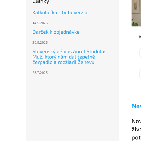
Články
Kalkulačka - beta verzia
14.5.2026
Darček k objednávke
20.9.2025
Slovenský génius Aurel Stodola:
Muž, ktorý nám dal tepelné
čerpadlo a rozžiaril Ženevu
25.7.2025
Nov
Nov
živ
pot