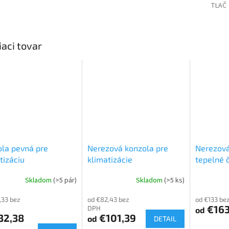
TLAČ
iaci tovar
la pevná pre
Nerezová konzola pre
Nerezová
tizáciu
klimatizácie
tepelné 
Skladom
(>5 pár)
Skladom
(>5 ks)
,33 bez
od €82,43 bez
od €133 be
€163
DPH
od
32,38
€101,39
od
DETAIL