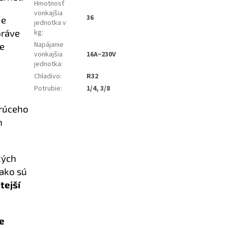
Hmotnosť
vonkajšia
36
ie
jednotka v
práve
kg
:
Napájanie
ne
vonkajšia
16A~230V
jednotka
:
Chladivo
:
R32
Potrubie
:
1/4, 3/8
orúceho
h
kých
 ako sú
stejší
ie