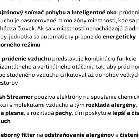
jzónový snímač pohybu a Inteligentné oko
: prúden
uchu je nasmerované mimo zóny miestnosti, kde sa 
hádza človek. Ak sa v miestnosti nenachádzajú žiad
by, jednotka sa automaticky prepne do
energeticky
orného režimu
.
 prúdenie vzduchu
predstavuje kombináciu funkcie
izontálneho a vertikálneho otáčania tak, aby prúd h
bo studeného vzduchu cirkuloval až do rohov veľkýc
estorov
sh Streamer
používa elektróny na spustenie chemic
kcií s molekulami vzduchu a tým
rozkladá alergény
,
 a plesne
, a rozkladá
pachy
, čím poskytuje
lepší a či
duch
ieborný filter
na
odstraňovanie alergénov
a
čisten