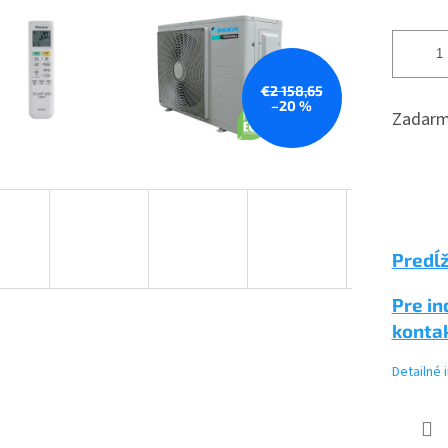
€2 158,65
–20 %
Zadarm
Predĺž
Pre in
konta
Detailné 