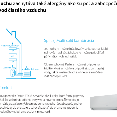
duchu
zachytáva také alergény ako sú peľ a zabezpeč
vod čistého vzduchu