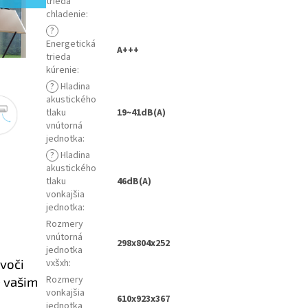
trieda
chladenie
:
?
Energetická
A+++
trieda
kúrenie
:
?
Hladina
akustického
tlaku
19~41dB(A)
vnútorná
jednotka
:
?
Hladina
akustického
tlaku
46dB(A)
vonkajšia
jednotka
:
Rozmery
vnútorná
298x804x252
jednotka
 voči
vxšxh
:
Rozmery
e vašim
vonkajšia
610x923x367
jednotka