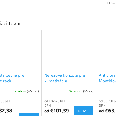
TLAČ
iaci tovar
la pevná pre
Nerezová konzola pre
Antivibr
tizáciu
klimatizácie
Montblo
Skladom
(>5 pár)
Skladom
(>5 ks)
,33 bez
od €82,43 bez
od €51,90 
DPH
DPH
32,38
€101,39
€63,
od
od
DETAIL