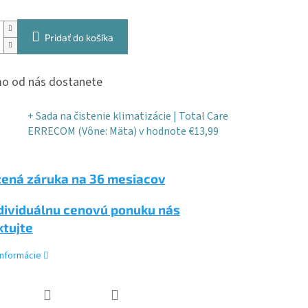
Pridať do košíka
o od nás dostanete
+ Sada na čistenie klimatizácie | Total Care
ERRECOM (Vône: Mäta)
v hodnote €13,99
žená záruka na 36 mesiacov
dividuálnu cenovú ponuku nás
ktujte
informácie