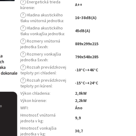
?
Energetická trieda
A++
kúrenie
:
?
Hladina akustického
16~38dB(A)
tlaku vnútorná jednotka
:
?
Hladina akustického
45dB(A)
tlaku vonkajšia jednotka
:
?
Rozmery vnútorná
889x299x215
jednotka šxvxh
:
?
Rozmery vonkajšia
790x548x285
jednotka šxvxh
:
?
Rozsah prevádzkovej
-10°C~+46°C
teploty pri chladení
:
?
Rozsah prevádzkovej
-15°C~+24°C
teploty pri kúrení
:
Výkon chladenia
:
2,0kW
Výkon kúrenie
:
2,2kW
WIFI
:
Áno
Hmotnosť vnútorná
9,9
jednota v kg
:
Hmotnosť vonkajšia
30,7
jednotka v kg
: