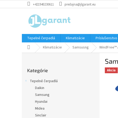
Prejsť
+421940230611
predajna@jlgarant.eu
na
obsah
Tepelné čerpadlá
Klimatizácie
Príslušenstvo
Domov
Klimatizácie
Samsusng
WindFree™ 
B
Sam
o
Preskočiť
č
Kategórie
kategórie
Akcia
n
ý
Tepelné čerpadlá
p
Daikin
a
Samsung
n
e
Hyundai
l
Midea
Sinclair