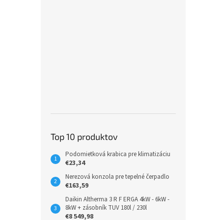
Top 10 produktov
Podomietková krabica pre klimatizáciu
€23,34
Nerezová konzola pre tepelné čerpadlo
€163,59
Daikin Altherma 3 R F ERGA 4kW - 6kW -
8kW + zásobník TUV 180l / 230l
€8 549,98