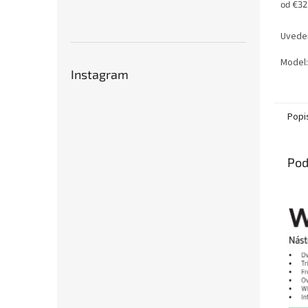
Jednot
od €32
cena:
Uveden
Model:
Instagram
Popi
Pod