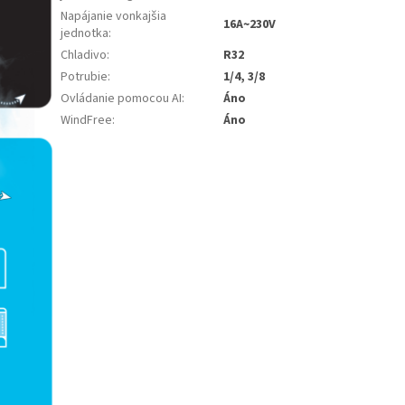
Napájanie vonkajšia
16A~230V
jednotka
:
Chladivo
:
R32
Potrubie
:
1/4, 3/8
Ovládanie pomocou AI
:
Áno
WindFree
:
Áno