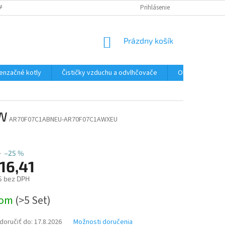
ANY OSOBNÝCH ÚDAJOV
Prihlásenie
NÁKUPNÝ
Prázdny košík
KOŠÍK
enzačné kotly
Čističky vzduchu a odvlhčovače
Ohrev TÚV a Boj
kW
AR70F07C1ABNEU-AR70F07C1AWXEU
1
–25 %
16,41
5 bez DPH
ová
dom
(>5 Set)
oručiť do:
17.8.2026
Možnosti doručenia