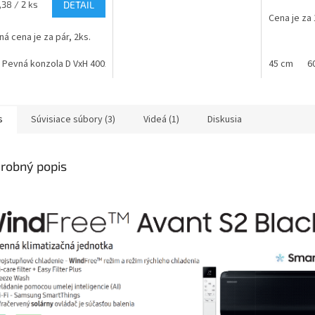
ková
,38 / 2 ks
DETAIL
Cena je za 
á cena je za pár, 2ks.
 Pevná konzola D VxH 400x650 max. 70kg/noha
Model: Pevná konzola D1 
45 cm
6
s
Súvisiace súbory (3)
Videá (1)
Diskusia
robný popis