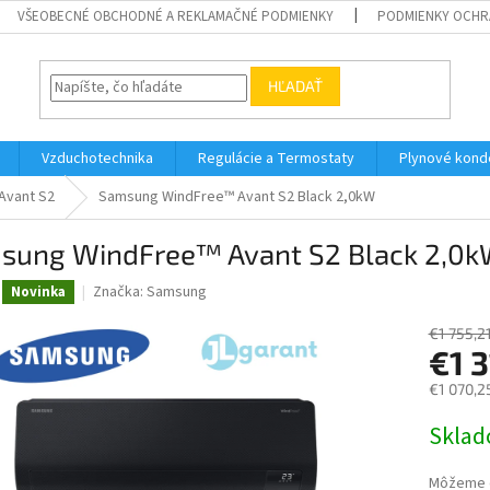
VŠEOBECNÉ OBCHODNÉ A REKLAMAČNÉ PODMIENKY
PODMIENKY OCHR
HĽADAŤ
Vzduchotechnika
Regulácie a Termostaty
Plynové kond
Avant S2
Samsung WindFree™ Avant S2 Black 2,0kW
sung WindFree™ Avant S2 Black 2,0
Značka:
Samsung
Novinka
€1 755,2
€1 3
€1 070,2
Jednotk
Skla
cena:
Môžeme d