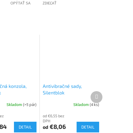
OPÝTAŤ SA
ZDIEĽAŤ
ačná konzola,
Antivibračné sady,
k
Silentblok
Ďalší
produkt
Skladom
(>5 pár)
Skladom
(4 ks)
bez
od €6,55 bez
DPH
84
€8,06
od
DETAIL
DETAIL