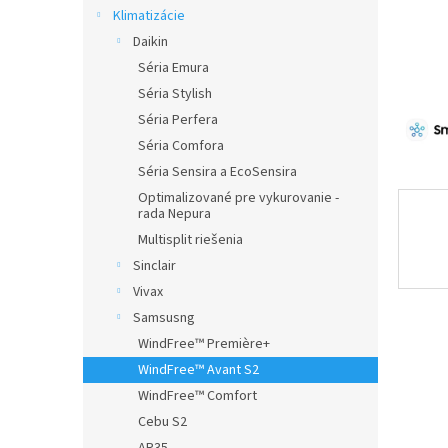
Klimatizácie
Daikin
Séria Emura
Séria Stylish
Séria Perfera
Séria Comfora
Séria Sensira a EcoSensira
Optimalizované pre vykurovanie -
rada Nepura
Multisplit riešenia
Sinclair
Vivax
Samsusng
WindFree™ Première+
WindFree™ Avant S2
WindFree™ Comfort
Cebu S2