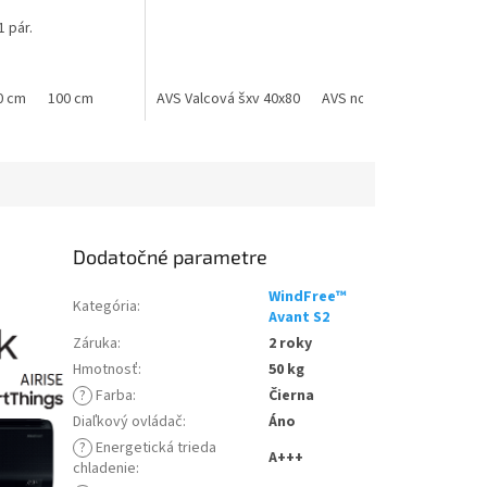
1 pár.
VxH 400x800 max. 70kg/noha
0 cm
100 cm
AVS Valcová šxv 40x80
AVS nožičky šxv 48x70
Dodatočné parametre
WindFree™
Kategória
:
Avant S2
Záruka
:
2 roky
Hmotnosť
:
50 kg
?
Farba
:
Čierna
Diaľkový ovládač
:
Áno
?
Energetická trieda
A+++
chladenie
: