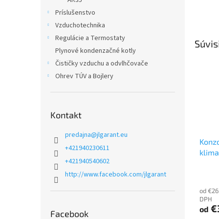
AR35
Príslušenstvo
Vzduchotechnika
Regulácie a Termostaty
Súvis
Plynové kondenzačné kotly
Čističky vzduchu a odvlhčovače
Ohrev TÚV a Bojlery
Kontakt
predajna
@
jlgarant.eu
Konzo
+421940230611
klima
+421940540602
http://www.facebook.com/jlgarant
od €26
DPH
€
od
Facebook