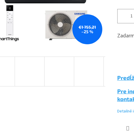
€1 755,21
–25 %
Zadarm
Predĺ
Pre in
konta
Detailné 