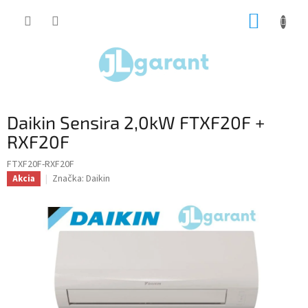
Prejsť
NÁKUP
na
obsah
KOŠÍK
Daikin Sensira 2,0kW FTXF20F +
RXF20F
FTXF20F-RXF20F
Značka:
Daikin
Akcia