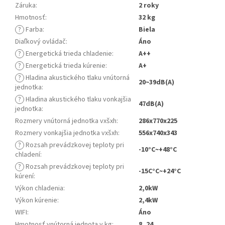
Záruka
:
2 roky
Hmotnosť
:
32 kg
?
Farba
:
Biela
Diaľkový ovládač
:
Áno
?
Energetická trieda chladenie
:
A++
?
Energetická trieda kúrenie
:
A+
?
Hladina akustického tlaku vnútorná
20~39dB(A)
jednotka
:
?
Hladina akustického tlaku vonkajšia
47dB(A)
jednotka
:
Rozmery vnútorná jednotka vxšxh
:
286x770x225
Rozmery vonkajšia jednotka vxšxh
:
556x740x343
?
Rozsah prevádzkovej teploty pri
-10°C~+48°C
chladení
:
?
Rozsah prevádzkovej teploty pri
-15C°C~+24°C
kúrení
:
Výkon chladenia
:
2,0kW
Výkon kúrenie
:
2,4kW
WIFI
:
Áno
Hmotnosť vnútorná jednota v kg
:
8, 24