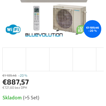
€1 109,46
–20 %
€1 109,46
–20 %
€887,57
€721,60 bez DPH
Jednotková
Skladom
(>5 Set)
cena: