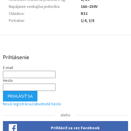
Napájanie vonkajšia jednotka
:
16A~230V
Chladivo
:
R32
Potrubie
:
1/4, 3/8
Z
á
p
ä
Prihlásenie
t
E-mail
i
e
Heslo
PRIHLÁSIŤ SA
Nová registrácia
Zabudnuté heslo
alebo
Prihlásiť sa cez Facebook